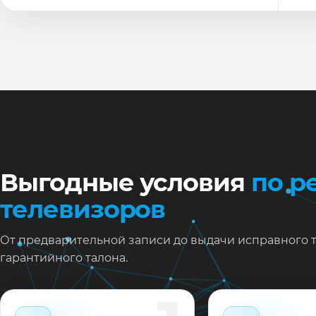
По
Ти
Ну
Ос
за
На
Выгодные условия
по р
телевизоров
От предварительной записи до выдачи исправного 
гарантийного талона.