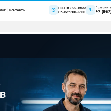
Позвонит
Пн–Пт: 9:00–19:00
лог
Контакты
+7 (967
Сб–Вс: 9:00–17:00
2
в
 в