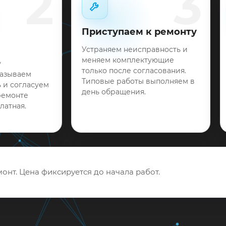
2
3
Приступаем к ремонту
Устраняем неисправность и
меняем комплектующие
у
только после согласования.
называем
Типовые работы выполняем в
 и согласуем
день обращения.
ремонте
латная.
онт. Цена фиксируется до начала работ.