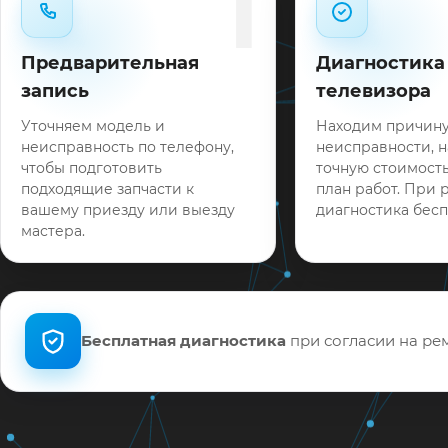
1
Предварительная
Диагностика
запись
телевизора
Уточняем модель и
Находим причин
неисправность по телефону,
неисправности, 
чтобы подготовить
точную стоимость
подходящие запчасти к
план работ. При 
вашему приезду или выезду
диагностика бесп
мастера.
Бесплатная диагностика
при согласии на рем