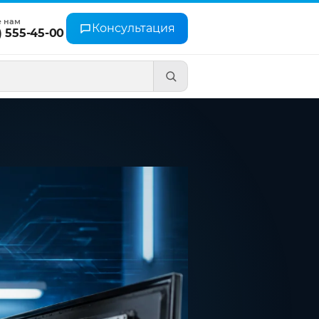
е нам
Консультация
) 555-45-00