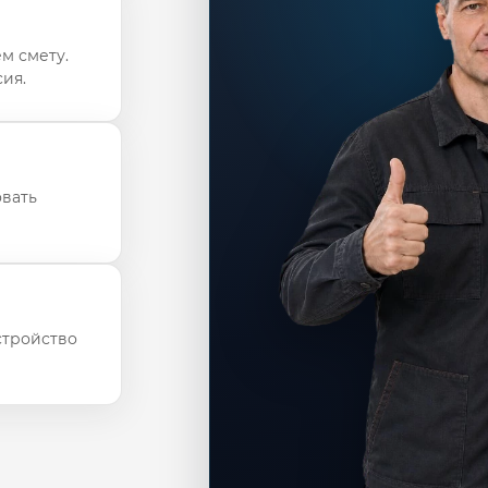
м смету.
ия.
овать
стройство