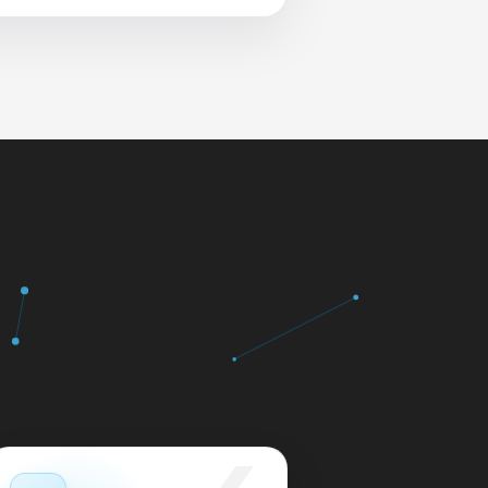
 и сеть перед выдачей.
яем в день обращения.
кажем ориентир по сроку и
м.
12 месяцев.