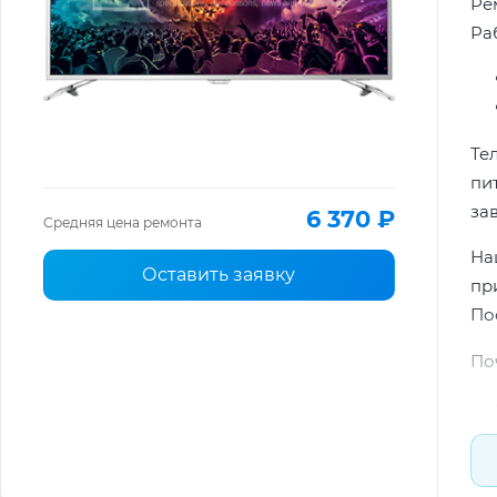
Ре
Раб
Те
пи
за
6 370 ₽
Средняя цена ремонта
На
Оставить заявку
пр
По
По