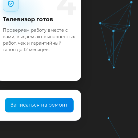
4
Телевизор готов
Проверяем работу вместе с
вами, выдаём акт выполненных
работ, чек и гарантийный
талон до 12 месяцев.
Записаться на ремонт