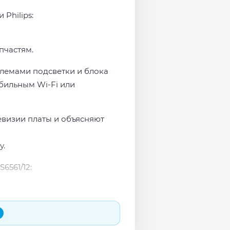
Philips:
пчастям.
облемами подсветки и блока
бильным Wi-Fi или
евизии платы и объясняют
у.
6561/12: