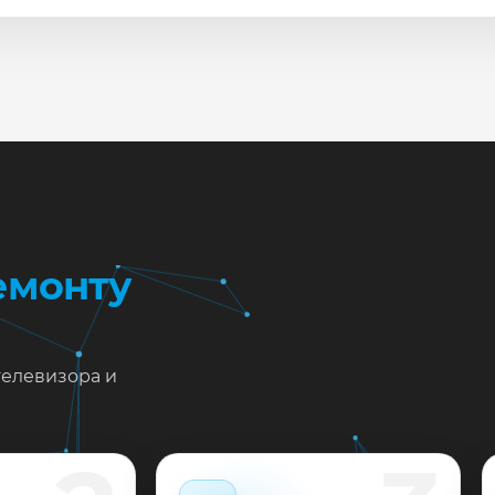
сле ремонта мастер проверяет изображение, звук, порты
повые неисправности при наличии деталей часто устран
жен ремонт Philips 49PUS6561/12 в Краснодаре?
тавьте заявку или позвоните: укажите симптомы — подс
пишем на диагностику в мастерской или с выездом на до
 выполненные работы выдаём документы и гарантию до 
емонту
телевизора и