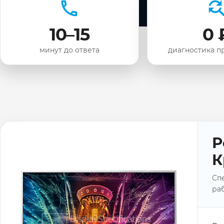
10–15
0 
минут до ответа
диагностика п
Р
К
Спе
раб