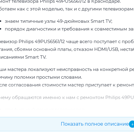
монт телевизора Philips 49PUS6561/12 в Краснодаре.
отаем как с этой моделью, так и с другими телевизорами 
знаем типичные узлы 49-дюймовых Smart TV;
порядок диагностики и требования к совместимым за
левизор Philips 49PUS6561/12 чаще всего поступает с пр
тания, сбоями основной платы, отказом HDMI/USB, неста
висаниями Smart TV.
ши мастера локализуют неисправность на конкретной р
ичину поломки простыми словами.
сле согласования стоимости мастер приступает к ремонт
чему обращаются именно к нам с ремонтом Philips 49PUS
профильный ремонт телевизоров;
опыт по бренду Philips;
Показать полное описание
↓
прозрачная смета до начала работ;
подбор проверенных комплектующих.