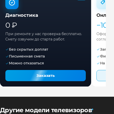
Диагностика
Онлай
0 ₽
−10%
При ремонте у нас проверка бесплатно.
Оформите
Смету озвучим до старта работ.
согласов
Без скрытых доплат
Заявка 
Письменная смета
Фикса
Можно отказаться
На раб
Заказать
Другие модели телевизоров