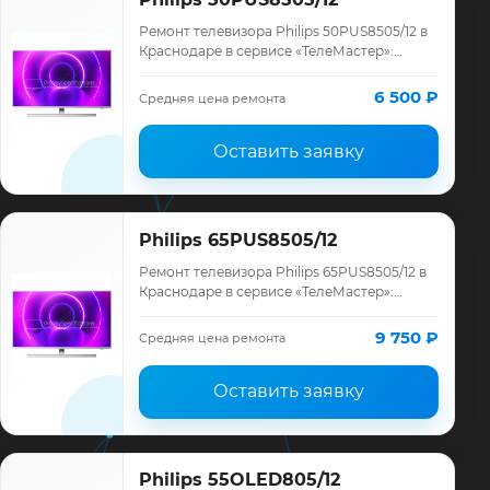
Ремонт телевизора Philips 50PUS8505/12 в
Краснодаре в сервисе «ТелеМастер»:
диагностика модели Philips, смета до
ремонта, запчасти и гарантия до 12
6 500 ₽
Средняя цена ремонта
месяце…
Оставить заявку
Philips 65PUS8505/12
Ремонт телевизора Philips 65PUS8505/12 в
Краснодаре в сервисе «ТелеМастер»:
диагностика модели Philips, смета до
ремонта, запчасти и гарантия до 12
9 750 ₽
Средняя цена ремонта
месяце…
Оставить заявку
Philips 55OLED805/12