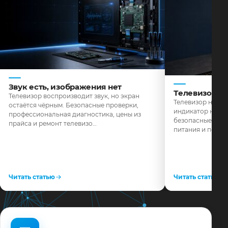
Звук есть, изображения нет
Телевизор н
Телевизор воспроизводит звук, но экран
Телевизор не реа
остаётся чёрным. Безопасные проверки,
индикатор не го
профессиональная диагностика, цены из
безопасные пров
прайса и ремонт телевизо…
питания и поряд
Читать статью
Читать статью