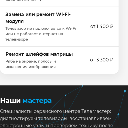
Замена или ремонт Wi‑Fi-
модуля
от 1 400 ₽
Телевизор не подключается к Wi‑Fi
или не работает интернет на
телевизоре
Ремонт шлейфов матрицы
от 3 300 ₽
Рябь на экране, полосы и
искажения изображения
Наши
мастера
Специалисты сервисного центра ТелеМастер:
диагностируем телевизоры, восстанавливаем
электронные узлы и проверяем технику после