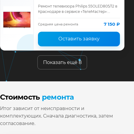
Ремонт телевизора Philips 55OLED805/12 в
Краснодаре в сервисе «ТелеМастер»:
диагностика модели Philips, смета до
ремонта, запчасти и гарантия до 12
7 150 ₽
Средняя цена ремонта
месяце…
Оставить заявку
Показать ещё 8
Стоимость
ремонта
Итог зависит от неисправности и
комплектующих. Сначала диагностика, затем
согласование.