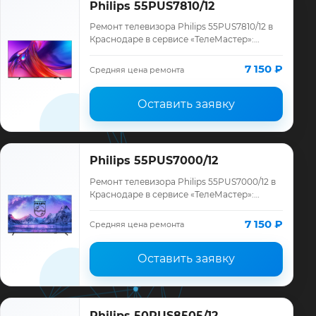
Philips 55PUS7810/12
Ремонт телевизора Philips 55PUS7810/12 в
Краснодаре в сервисе «ТелеМастер»:
диагностика модели Philips, смета до
ремонта, запчасти и гарантия до 12
7 150 ₽
Средняя цена ремонта
месяце…
Оставить заявку
Philips 55PUS7000/12
Ремонт телевизора Philips 55PUS7000/12 в
Краснодаре в сервисе «ТелеМастер»:
диагностика модели Philips, смета до
ремонта, запчасти и гарантия до 12
7 150 ₽
Средняя цена ремонта
месяце…
Оставить заявку
Philips 50PUS8505/12