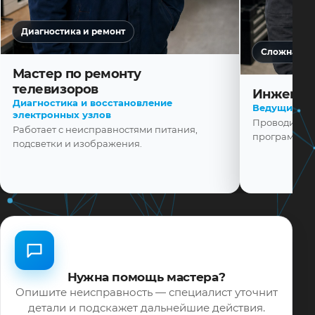
Диагностика и ремонт
Сложная ди
Мастер по ремонту
телевизоров
Инженер
Диагностика и восстановление
Ведущий ма
электронных узлов
Проводит диа
Работает с неисправностями питания,
программной
подсветки и изображения.
Нужна помощь мастера?
Опишите неисправность — специалист уточнит
детали и подскажет дальнейшие действия.