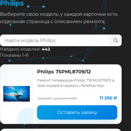
Philips
Выберите свою модель: у каждой карточки есть
отдельная страница с описанием ремонта.
Найти модель телевизора
Найдено моделей:
442
Показаны 1–8
Philips 75PML8709/12
Ремонт телевизора Philips 75PML8709/12 в
Краснодаре в сервисе «ТелеМастер»:
диагностика модели Philips, смета до
ремонта, запчасти и гарантия до 12
11 250 ₽
Средняя цена ремонта
месяце…
Оставить заявку