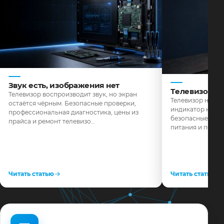
Звук есть, изображения нет
Телевизор н
Телевизор воспроизводит звук, но экран
Телевизор не реа
остаётся чёрным. Безопасные проверки,
индикатор не го
профессиональная диагностика, цены из
безопасные пров
прайса и ремонт телевизо…
питания и поряд
Читать статью
Читать статью