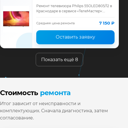
Ремонт телевизора Philips 55OLED805/12 в
Краснодаре в сервисе «ТелеМастер»:
диагностика модели Philips, смета до
ремонта, запчасти и гарантия до 12
7 150 ₽
Средняя цена ремонта
месяце…
Оставить заявку
Показать ещё 8
Стоимость
ремонта
Итог зависит от неисправности и
комплектующих. Сначала диагностика, затем
согласование.