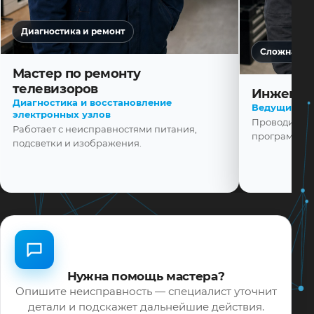
Диагностика и ремонт
Сложная ди
Мастер по ремонту
телевизоров
Инженер
Диагностика и восстановление
Ведущий ма
электронных узлов
Проводит диа
Работает с неисправностями питания,
программной
подсветки и изображения.
Нужна помощь мастера?
Опишите неисправность — специалист уточнит
детали и подскажет дальнейшие действия.