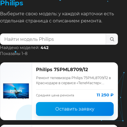
Philips
Выберите свою модель: у каждой карточки есть
отдельная страница с описанием ремонта.
Найти модель телевизора
Найдено моделей:
442
Показаны 1–8
Philips 75PML8709/12
Ремонт телевизора Philips 75PML8709/12 в
Краснодаре в сервисе «ТелеМастер»:
диагностика модели Philips, смета до
ремонта, запчасти и гарантия до 12
11 250 ₽
Средняя цена ремонта
месяце…
Оставить заявку