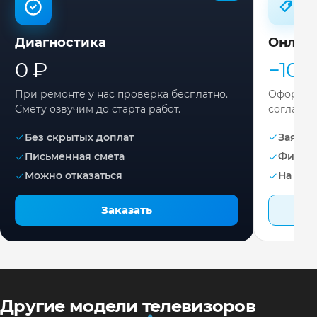
Диагностика
Онлай
0 ₽
−10%
При ремонте у нас проверка бесплатно.
Оформите
Смету озвучим до старта работ.
согласов
Без скрытых доплат
Заявка 
Письменная смета
Фикса
Можно отказаться
На раб
Заказать
Другие модели телевизоров