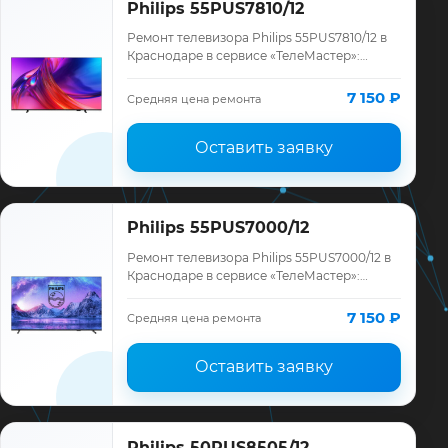
Philips 55PUS7810/12
Ремонт телевизора Philips 55PUS7810/12 в
Краснодаре в сервисе «ТелеМастер»:
диагностика модели Philips, смета до
ремонта, запчасти и гарантия до 12
7 150 ₽
Средняя цена ремонта
месяце…
Оставить заявку
Philips 55PUS7000/12
Ремонт телевизора Philips 55PUS7000/12 в
Краснодаре в сервисе «ТелеМастер»:
диагностика модели Philips, смета до
ремонта, запчасти и гарантия до 12
7 150 ₽
Средняя цена ремонта
месяце…
Оставить заявку
Philips 50PUS8505/12