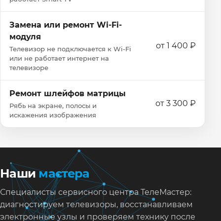
Замена или ремонт Wi‑Fi-
модуля
от 1 400 ₽
Телевизор не подключается к Wi‑Fi
или не работает интернет на
телевизоре
Ремонт шлейфов матрицы
от 3 300 ₽
Рябь на экране, полосы и
искажения изображения
Наши
мастера
Специалисты сервисного центра ТелеМастер:
диагностируем телевизоры, восстанавливаем
электронные узлы и проверяем технику после