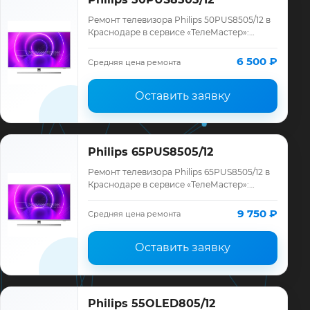
Ремонт телевизора Philips 50PUS8505/12 в
Краснодаре в сервисе «ТелеМастер»:
диагностика модели Philips, смета до
ремонта, запчасти и гарантия до 12
6 500 ₽
Средняя цена ремонта
месяце…
Оставить заявку
Philips 65PUS8505/12
Ремонт телевизора Philips 65PUS8505/12 в
Краснодаре в сервисе «ТелеМастер»:
диагностика модели Philips, смета до
ремонта, запчасти и гарантия до 12
9 750 ₽
Средняя цена ремонта
месяце…
Оставить заявку
Philips 55OLED805/12