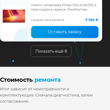
Ремонт телевизора Philips 55OLED805/12 в
Краснодаре в сервисе «ТелеМастер»:
диагностика модели Philips, смета до
ремонта, запчасти и гарантия до 12
7 150 ₽
Средняя цена ремонта
месяце…
Оставить заявку
Показать ещё 8
Стоимость
ремонта
Итог зависит от неисправности и
комплектующих. Сначала диагностика, затем
согласование.