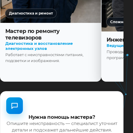
Диагностика и ремонт
Сложная ди
Мастер по ремонту
телевизоров
Инженер
Диагностика и восстановление
Ведущий ма
электронных узлов
Проводит диа
Работает с неисправностями питания,
программной
подсветки и изображения.
Нужна помощь мастера?
Опишите неисправность — специалист уточнит
детали и подскажет дальнейшие действия.