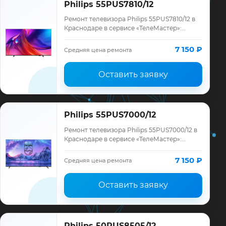
Philips 55PUS7810/12
Ремонт телевизора Philips 55PUS7810/12 в
Краснодаре в сервисе «ТелеМастер»:
диагностика модели Philips, смета до
ремонта, запчасти и гарантия до 12
7 150 ₽
Средняя цена ремонта
месяце…
Оставить заявку
Philips 55PUS7000/12
Ремонт телевизора Philips 55PUS7000/12 в
Краснодаре в сервисе «ТелеМастер»:
диагностика модели Philips, смета до
ремонта, запчасти и гарантия до 12
7 150 ₽
Средняя цена ремонта
месяце…
Оставить заявку
Philips 50PUS8505/12