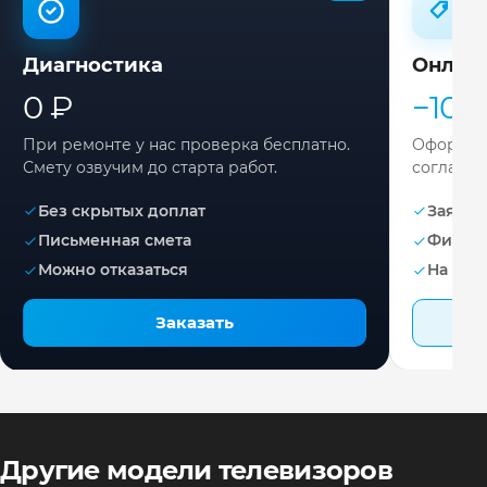
Диагностика
Онлай
0 ₽
−10%
При ремонте у нас проверка бесплатно.
Оформите
Смету озвучим до старта работ.
согласов
Без скрытых доплат
Заявка 
Письменная смета
Фикса
Можно отказаться
На раб
Заказать
Другие модели телевизоров