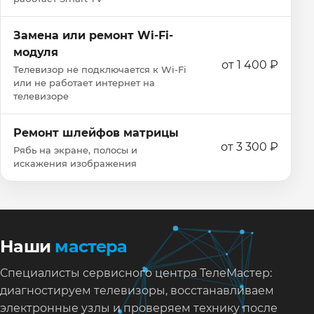
Замена или ремонт Wi‑Fi-
модуля
от 1 400 ₽
Телевизор не подключается к Wi‑Fi
или не работает интернет на
телевизоре
Ремонт шлейфов матрицы
от 3 300 ₽
Рябь на экране, полосы и
искажения изображения
Наши
мастера
Специалисты сервисного центра ТелеМастер:
диагностируем телевизоры, восстанавливаем
электронные узлы и проверяем технику после