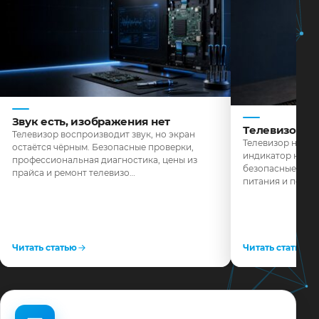
Звук есть, изображения нет
Телевизор н
Телевизор воспроизводит звук, но экран
Телевизор не реа
остаётся чёрным. Безопасные проверки,
индикатор не го
профессиональная диагностика, цены из
безопасные пров
прайса и ремонт телевизо…
питания и поряд
Читать статью
Читать статью