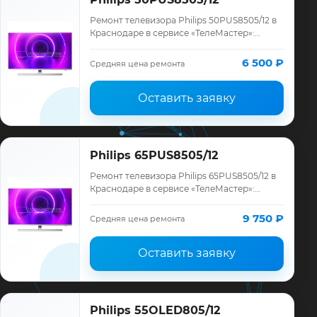
Ремонт телевизора Philips 50PUS8505/12 в
Краснодаре в сервисе «ТелеМастер»:
диагностика модели Philips, смета до
ремонта, запчасти и гарантия до 12
6 500 ₽
Средняя цена ремонта
месяце…
Оставить заявку
Philips 65PUS8505/12
Ремонт телевизора Philips 65PUS8505/12 в
Краснодаре в сервисе «ТелеМастер»:
диагностика модели Philips, смета до
ремонта, запчасти и гарантия до 12
9 750 ₽
Средняя цена ремонта
месяце…
Оставить заявку
Philips 55OLED805/12