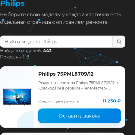
Philips
Выберите свою модель: у каждой карточки есть
отдельная страница с описанием ремонта.
Найти модель телевизора
Найдено моделей:
442
Показаны 1–8
Philips 75PML8709/12
Ремонт телевизора Philips 75PML8709/12 в
Краснодаре в сервисе «ТелеМастер»:
диагностика модели Philips, смета до
ремонта, запчасти и гарантия до 12
11 250 ₽
Средняя цена ремонта
месяце…
Оставить заявку