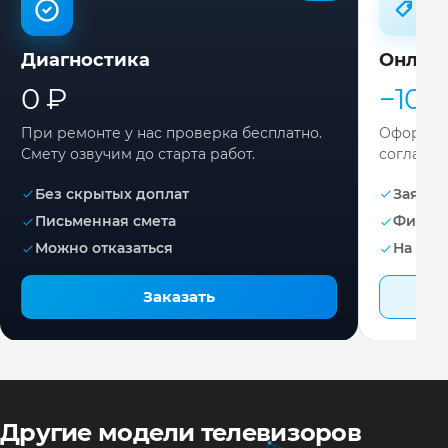
Диагностика
Онлай
0 ₽
−10%
При ремонте у нас проверка бесплатно.
Оформите
Смету озвучим до старта работ.
согласов
Без скрытых доплат
Заявка 
Письменная смета
Фикса
Можно отказаться
На раб
Заказать
Другие модели телевизоров