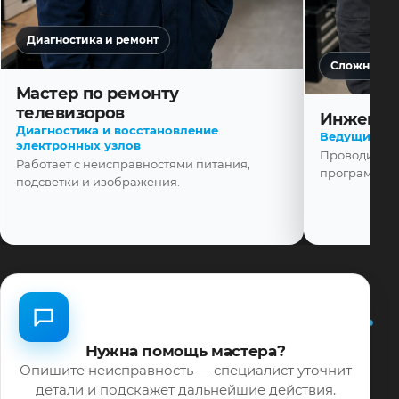
Диагностика и ремонт
Сложная ди
Мастер по ремонту
телевизоров
Инженер
Диагностика и восстановление
Ведущий ма
электронных узлов
Проводит диа
Работает с неисправностями питания,
программной
подсветки и изображения.
Нужна помощь мастера?
Опишите неисправность — специалист уточнит
детали и подскажет дальнейшие действия.