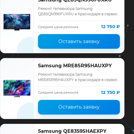
Ремонт телевизора Samsung
QE85QN990FUXRU в Краснодаре в сервисе
«ТелеМастер»: диагностика модели
Samsung, смета до ремонта, запчасти и
12 750 ₽
Средняя цена ремонта
гарантия до 12 меся…
Оставить заявку
Samsung MRE85R95HAUXPY
Ремонт телевизора Samsung
MRE85R95HAUXPY в Краснодаре в сервисе
«ТелеМастер»: диагностика модели
Samsung, смета до ремонта, запчасти и
12 750 ₽
Средняя цена ремонта
гарантия до 12 меся…
Оставить заявку
Samsung QE83S95HAEXPY