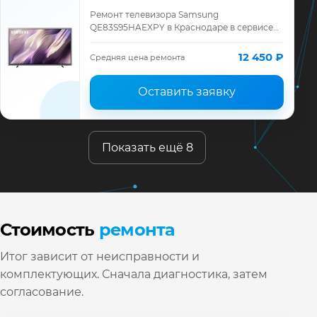
Ремонт телевизора Samsung
QE83S95HAEXPY в Краснодаре в сервисе
«ТелеМастер»: диагностика модели
Samsung, смета до ремонта, запчасти и
12 450 ₽
Средняя цена ремонта
гарантия до 12 месяц…
Оставить заявку
Показать ещё 8
Стоимость
ремонта
Итог зависит от неисправности и
комплектующих. Сначала диагностика, затем
согласование.