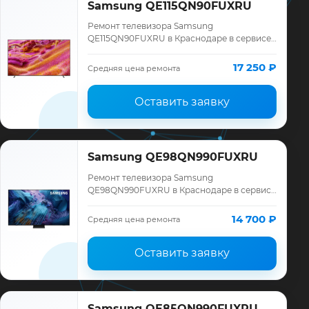
Samsung QE115QN90FUXRU
Ремонт телевизора Samsung
QE115QN90FUXRU в Краснодаре в сервисе
«ТелеМастер»: диагностика модели
Samsung, смета до ремонта, запчасти и
17 250 ₽
Средняя цена ремонта
гарантия до 12 меся…
Оставить заявку
Samsung QE98QN990FUXRU
Ремонт телевизора Samsung
QE98QN990FUXRU в Краснодаре в сервисе
«ТелеМастер»: диагностика модели
Samsung, смета до ремонта, запчасти и
14 700 ₽
Средняя цена ремонта
гарантия до 12 меся…
Оставить заявку
Samsung QE85QN990FUXRU