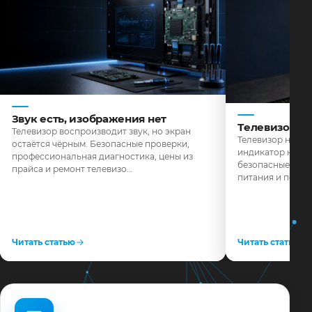
Звук есть, изображения нет
Телевизор н
Телевизор воспроизводит звук, но экран
Телевизор не реа
остаётся чёрным. Безопасные проверки,
индикатор не го
профессиональная диагностика, цены из
безопасные пров
прайса и ремонт телевизо…
питания и поряд
Читать статью
Читать статью