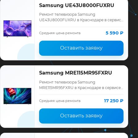
Samsung UE43U8000FUXRU
Ремонт телевизора Samsung
UE43U8000FUXRU в Краснодаре в сервисе
«ТелеМастер»: диагностика модели
Samsung, смета до ремонта, запчасти и
5 590 ₽
Средняя цена ремонта
гарантия до 12 меся…
Оставить заявку
Samsung MRE115MR95FXRU
Ремонт телевизора Samsung
MRE115MR95FXRU в Краснодаре в сервисе
«ТелеМастер»: диагностика модели
Samsung, смета до ремонта, запчасти и
17 250 ₽
Средняя цена ремонта
гарантия до 12 меся…
Оставить заявку