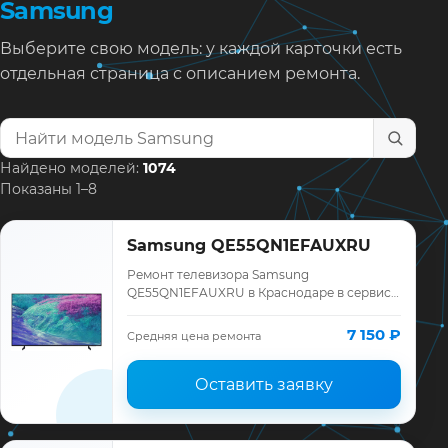
Samsung
Выберите свою модель: у каждой карточки есть
отдельная страница с описанием ремонта.
Найти модель телевизора
Найдено моделей:
1074
Показаны 1–8
Samsung QE55QN1EFAUXRU
Ремонт телевизора Samsung
QE55QN1EFAUXRU в Краснодаре в сервисе
«ТелеМастер»: диагностика модели
Samsung, смета до ремонта, запчасти и
7 150 ₽
Средняя цена ремонта
гарантия до 12 меся…
Оставить заявку