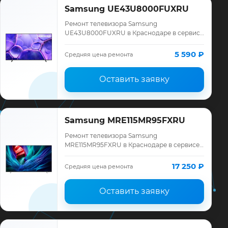
Samsung UE43U8000FUXRU
Ремонт телевизора Samsung
UE43U8000FUXRU в Краснодаре в сервисе
«ТелеМастер»: диагностика модели
Samsung, смета до ремонта, запчасти и
5 590 ₽
Средняя цена ремонта
гарантия до 12 меся…
Оставить заявку
Samsung MRE115MR95FXRU
Ремонт телевизора Samsung
MRE115MR95FXRU в Краснодаре в сервисе
«ТелеМастер»: диагностика модели
Samsung, смета до ремонта, запчасти и
17 250 ₽
Средняя цена ремонта
гарантия до 12 меся…
Оставить заявку