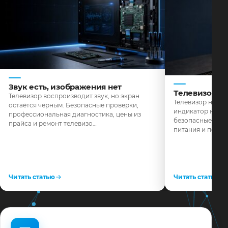
Звук есть, изображения нет
Телевизор н
Телевизор воспроизводит звук, но экран
Телевизор не реа
остаётся чёрным. Безопасные проверки,
индикатор не го
профессиональная диагностика, цены из
безопасные пров
прайса и ремонт телевизо…
питания и поряд
Читать статью
Читать статью