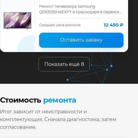
Ремонт телевизора Samsung
QE83S95HAEXPY в Краснодаре в сервисе
«ТелеМастер»: диагностика модели
Samsung, смета до ремонта, запчасти и
12 450 ₽
Средняя цена ремонта
гарантия до 12 месяц…
Оставить заявку
Показать ещё 8
Стоимость
ремонта
Итог зависит от неисправности и
комплектующих. Сначала диагностика, затем
согласование.