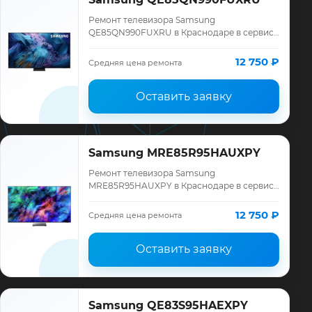
Ремонт телевизора Samsung
QE85QN990FUXRU в Краснодаре в сервисе
«ТелеМастер»: диагностика модели
Samsung, смета до ремонта, запчасти и
12 750 ₽
Средняя цена ремонта
гарантия до 12 меся…
Оставить заявку
Samsung MRE85R95HAUXPY
Ремонт телевизора Samsung
MRE85R95HAUXPY в Краснодаре в сервисе
«ТелеМастер»: диагностика модели
Samsung, смета до ремонта, запчасти и
12 750 ₽
Средняя цена ремонта
гарантия до 12 меся…
Оставить заявку
Samsung QE83S95HAEXPY