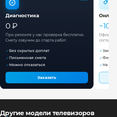
Диагностика
Онлай
0 ₽
−10%
При ремонте у нас проверка бесплатно.
Оформите
Смету озвучим до старта работ.
согласов
Без скрытых доплат
Заявка 
Письменная смета
Фикса
Можно отказаться
На раб
Заказать
Другие модели телевизоров