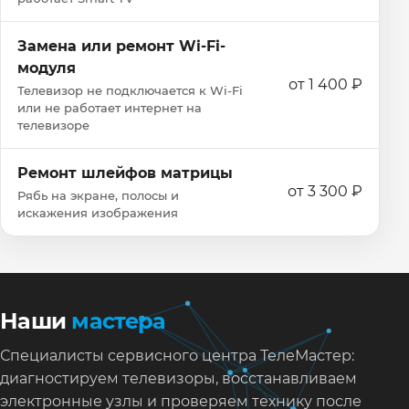
Замена или ремонт Wi‑Fi-
модуля
от 1 400 ₽
Телевизор не подключается к Wi‑Fi
или не работает интернет на
телевизоре
Ремонт шлейфов матрицы
от 3 300 ₽
Рябь на экране, полосы и
искажения изображения
Наши
мастера
Специалисты сервисного центра ТелеМастер:
диагностируем телевизоры, восстанавливаем
электронные узлы и проверяем технику после