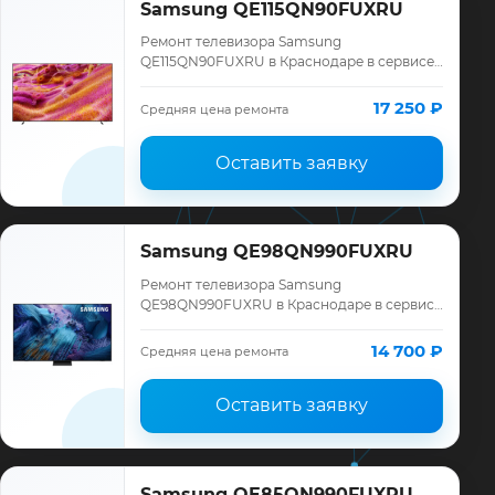
Samsung QE115QN90FUXRU
Ремонт телевизора Samsung
QE115QN90FUXRU в Краснодаре в сервисе
«ТелеМастер»: диагностика модели
Samsung, смета до ремонта, запчасти и
17 250 ₽
Средняя цена ремонта
гарантия до 12 меся…
Оставить заявку
Samsung QE98QN990FUXRU
Ремонт телевизора Samsung
QE98QN990FUXRU в Краснодаре в сервисе
«ТелеМастер»: диагностика модели
Samsung, смета до ремонта, запчасти и
14 700 ₽
Средняя цена ремонта
гарантия до 12 меся…
Оставить заявку
Samsung QE85QN990FUXRU