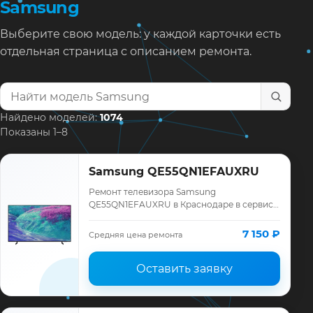
Samsung
Выберите свою модель: у каждой карточки есть
отдельная страница с описанием ремонта.
Найти модель телевизора
Найдено моделей:
1074
Показаны 1–8
Samsung QE55QN1EFAUXRU
Ремонт телевизора Samsung
QE55QN1EFAUXRU в Краснодаре в сервисе
«ТелеМастер»: диагностика модели
Samsung, смета до ремонта, запчасти и
7 150 ₽
Средняя цена ремонта
гарантия до 12 меся…
Оставить заявку