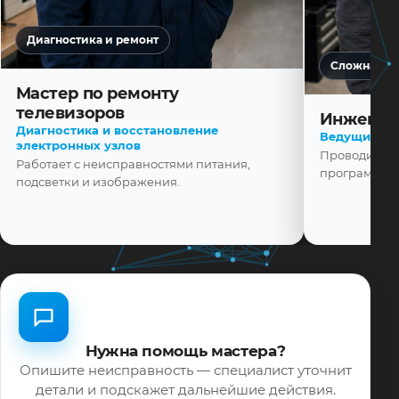
Диагностика и ремонт
Сложная ди
Мастер по ремонту
телевизоров
Инженер
Диагностика и восстановление
Ведущий ма
электронных узлов
Проводит диа
Работает с неисправностями питания,
программной
подсветки и изображения.
Нужна помощь мастера?
Опишите неисправность — специалист уточнит
детали и подскажет дальнейшие действия.