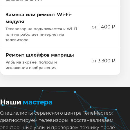
Замена или ремонт Wi‑Fi-
модуля
от 1 400 ₽
Телевизор не подключается к Wi‑Fi
или не работает интернет на
телевизоре
Ремонт шлейфов матрицы
от 3 300 ₽
Рябь на экране, полосы и
искажения изображения
Наши
мастера
Специалисты сервисного центра ТелеМастер:
диагностируем телевизоры, восстанавливаем
электронные узлы и проверяем технику после