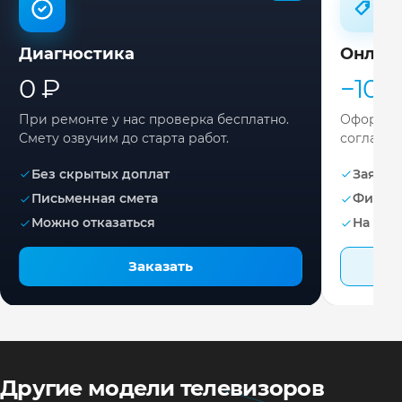
Диагностика
Онлай
0 ₽
−10%
При ремонте у нас проверка бесплатно.
Оформите
Смету озвучим до старта работ.
согласов
Без скрытых доплат
Заявка 
Письменная смета
Фикса
Можно отказаться
На раб
Заказать
Другие модели телевизоров