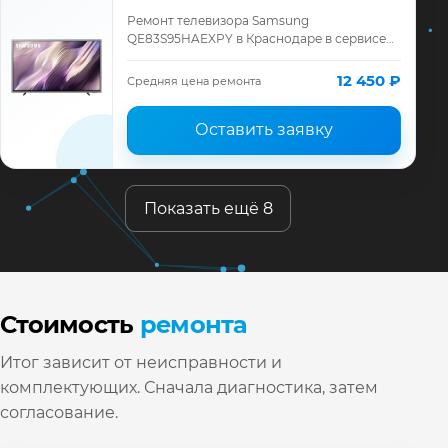
Ремонт телевизора Samsung
QE83S95HAEXPY в Краснодаре в сервисе
«ТелеМастер»: диагностика модели
Samsung, смета до ремонта, запчасти и
12 450 ₽
Средняя цена ремонта
гарантия до 12 месяц…
Оставить заявку
Показать ещё 8
Стоимость
ремонта
Итог зависит от неисправности и
комплектующих. Сначала диагностика, затем
согласование.