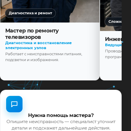
Диагностика и ремонт
Сложная ди
Мастер по ремонту
телевизоров
Инженер
Диагностика и восстановление
Ведущий ма
электронных узлов
Проводит диа
Работает с неисправностями питания,
программной
подсветки и изображения.
Нужна помощь мастера?
Опишите неисправность — специалист уточнит
детали и подскажет дальнейшие действия.