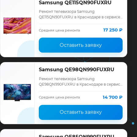
Samsung QE115QN90FUXRU
Ремонт телевизора Samsung
QE115QN90FUXRU в Краснодаре в сервисе
«ТелеМастер»: диагностика модели
Samsung, смета до ремонта, запчасти и
17 250 ₽
Средняя цена ремонта
гарантия до 12 меся…
Оставить заявку
Samsung QE98QN990FUXRU
Ремонт телевизора Samsung
QE98QN990FUXRU в Краснодаре в сервисе
«ТелеМастер»: диагностика модели
Samsung, смета до ремонта, запчасти и
14 700 ₽
Средняя цена ремонта
гарантия до 12 меся…
Оставить заявку
Samsung QE85QN990FUXRU