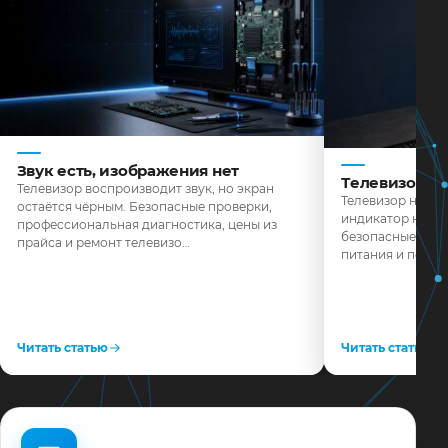
Звук есть, изображения нет
Телевизор н
Телевизор воспроизводит звук, но экран
Телевизор не реа
остаётся чёрным. Безопасные проверки,
индикатор не го
профессиональная диагностика, цены из
безопасные пров
прайса и ремонт телевизо…
питания и поряд
Читать статью
Читать статью