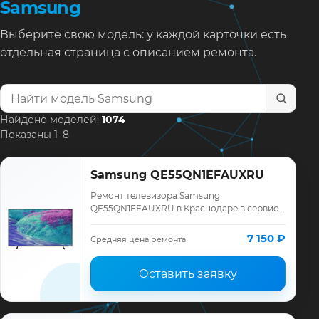
Samsung
Выберите свою модель: у каждой карточки есть
отдельная страница с описанием ремонта.
Найти модель телевизора
Найдено моделей:
1074
Показаны 1–8
Samsung QE55QN1EFAUXRU
Ремонт телевизора Samsung
QE55QN1EFAUXRU в Краснодаре в сервисе
«ТелеМастер»: диагностика модели
Samsung, смета до ремонта, запчасти и
7 150 ₽
Средняя цена ремонта
гарантия до 12 меся…
Оставить заявку