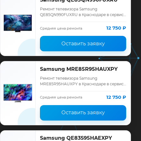
Ремонт телевизора Samsung
QE85QN990FUXRU в Краснодаре в сервисе
«ТелеМастер»: диагностика модели
Samsung, смета до ремонта, запчасти и
12 750 ₽
Средняя цена ремонта
гарантия до 12 меся…
Оставить заявку
Samsung MRE85R95HAUXPY
Ремонт телевизора Samsung
MRE85R95HAUXPY в Краснодаре в сервисе
«ТелеМастер»: диагностика модели
Samsung, смета до ремонта, запчасти и
12 750 ₽
Средняя цена ремонта
гарантия до 12 меся…
Оставить заявку
Samsung QE83S95HAEXPY