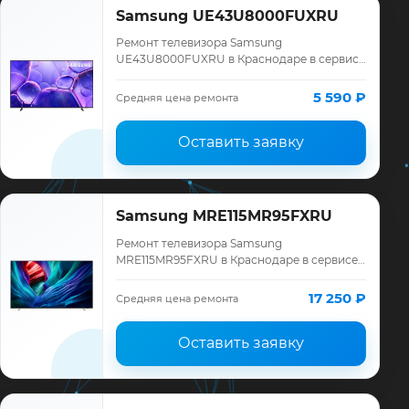
Samsung UE43U8000FUXRU
Ремонт телевизора Samsung
UE43U8000FUXRU в Краснодаре в сервисе
«ТелеМастер»: диагностика модели
Samsung, смета до ремонта, запчасти и
5 590 ₽
Средняя цена ремонта
гарантия до 12 меся…
Оставить заявку
Samsung MRE115MR95FXRU
Ремонт телевизора Samsung
MRE115MR95FXRU в Краснодаре в сервисе
«ТелеМастер»: диагностика модели
Samsung, смета до ремонта, запчасти и
17 250 ₽
Средняя цена ремонта
гарантия до 12 меся…
Оставить заявку