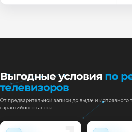
По
Ти
Ну
Ос
за
На
Выгодные условия
по р
телевизоров
От предварительной записи до выдачи исправного 
гарантийного талона.