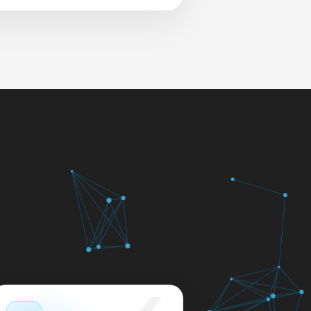
 и сеть перед выдачей.
яем в день обращения.
кажем ориентир по сроку и
м.
12 месяцев.