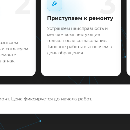
2
3
Приступаем к ремонту
Устраняем неисправность и
меняем комплектующие
у
только после согласования.
называем
Типовые работы выполняем в
 и согласуем
день обращения.
ремонте
латная.
онт. Цена фиксируется до начала работ.