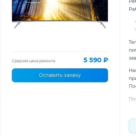
Ре
Ра
Те
пи
за
5 590 ₽
Средняя цена ремонта
На
Оставить заявку
пр
По
По