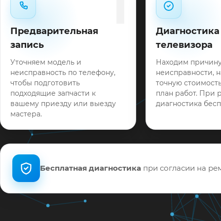
1
Предварительная
Диагностика
запись
телевизора
Уточняем модель и
Находим причин
неисправность по телефону,
неисправности, 
чтобы подготовить
точную стоимость
подходящие запчасти к
план работ. При 
вашему приезду или выезду
диагностика бесп
мастера.
Бесплатная диагностика
при согласии на рем