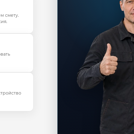
м смету.
ия.
овать
стройство