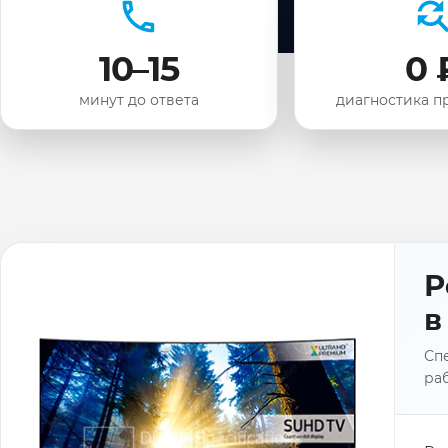
10–15
0 
минут до ответа
диагностика п
Р
в
Сп
раб