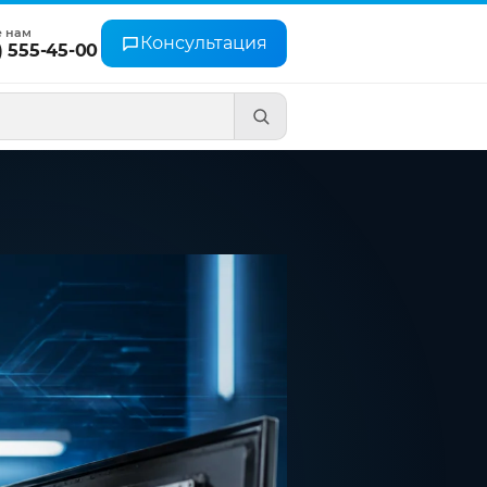
е нам
Консультация
) 555-45-00