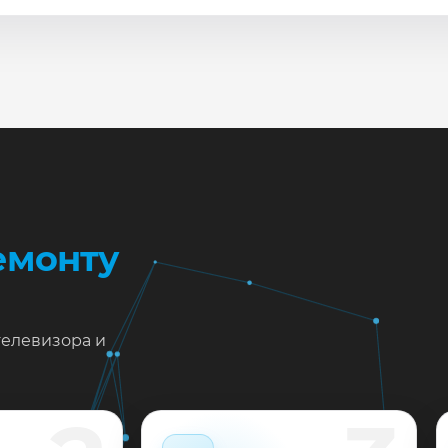
сле ремонта мастер проверяет изображение, звук, порты
повые неисправности при наличии деталей часто устран
жен ремонт Samsung UE43KS7500 в Краснодаре?
тавьте заявку или позвоните: укажите симптомы — подс
пишем на диагностику в мастерской или с выездом на до
 выполненные работы выдаём документы и гарантию до 
емонту
телевизора и