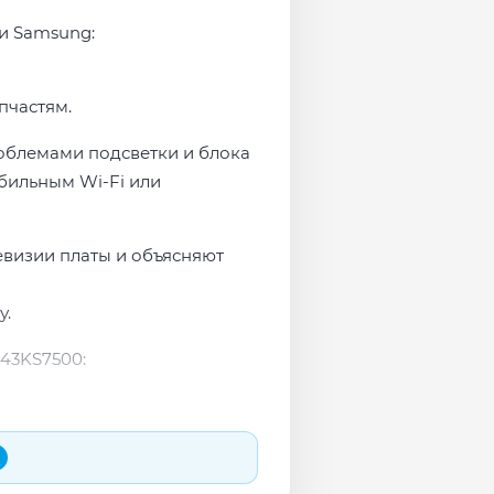
ми Samsung:
пчастям.
облемами подсветки и блока
бильным Wi-Fi или
евизии платы и объясняют
у.
43KS7500: