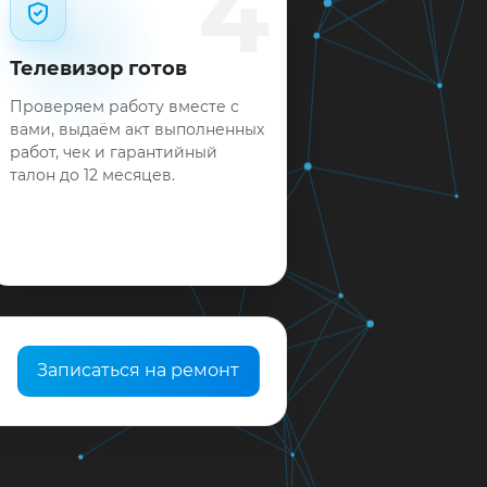
4
Телевизор готов
Проверяем работу вместе с
вами, выдаём акт выполненных
работ, чек и гарантийный
талон до 12 месяцев.
Записаться на ремонт