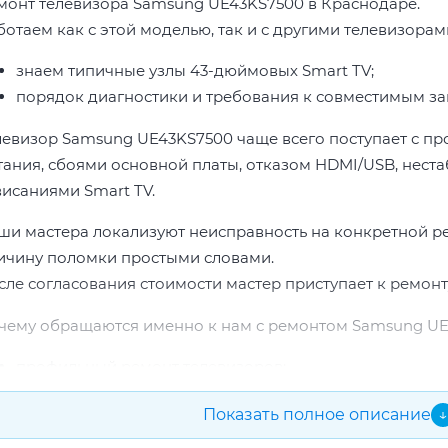
монт телевизора Samsung UE43KS7500 в Краснодаре.
ботаем как с этой моделью, так и с другими телевизора
знаем типичные узлы 43-дюймовых Smart TV;
порядок диагностики и требования к совместимым за
левизор Samsung UE43KS7500 чаще всего поступает с пр
тания, сбоями основной платы, отказом HDMI/USB, неста
висаниями Smart TV.
ши мастера локализуют неисправность на конкретной р
ичину поломки простыми словами.
сле согласования стоимости мастер приступает к ремонт
чему обращаются именно к нам с ремонтом Samsung UE
профильный ремонт телевизоров;
опыт по бренду Samsung;
Показать полное описание
↓
прозрачная смета до начала работ;
подбор проверенных комплектующих.