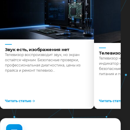
Звук есть, изображения нет
Телевизор н
Телевизор воспроизводит звук, но экран
Телевизор не реа
остаётся чёрным. Безопасные проверки,
индикатор не го
профессиональная диагностика, цены из
безопасные пров
прайса и ремонт телевизо…
питания и поряд
Читать статью
Читать статью