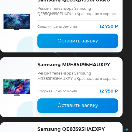
Ремонт телевизора Samsung
QE85QN990FUXRU в Краснодаре в сервисе
«ТелеМастер»: диагностика модели
Samsung, смета до ремонта, запчасти и
12 750 ₽
Средняя цена ремонта
гарантия до 12 меся…
Оставить заявку
Samsung MRE85R95HAUXPY
Ремонт телевизора Samsung
MRE85R95HAUXPY в Краснодаре в сервисе
«ТелеМастер»: диагностика модели
Samsung, смета до ремонта, запчасти и
12 750 ₽
Средняя цена ремонта
гарантия до 12 меся…
Оставить заявку
Samsung QE83S95HAEXPY