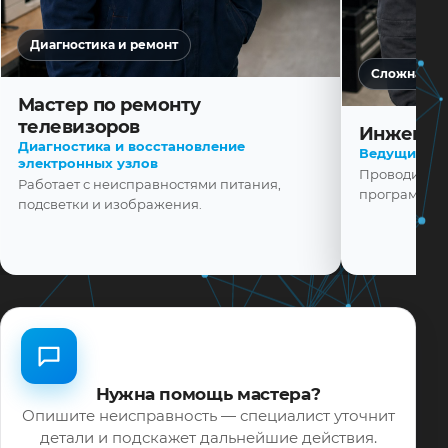
Диагностика и ремонт
Сложная ди
Мастер по ремонту
телевизоров
Инженер
Диагностика и восстановление
Ведущий ма
электронных узлов
Проводит диа
Работает с неисправностями питания,
программной
подсветки и изображения.
Нужна помощь мастера?
Опишите неисправность — специалист уточнит
детали и подскажет дальнейшие действия.