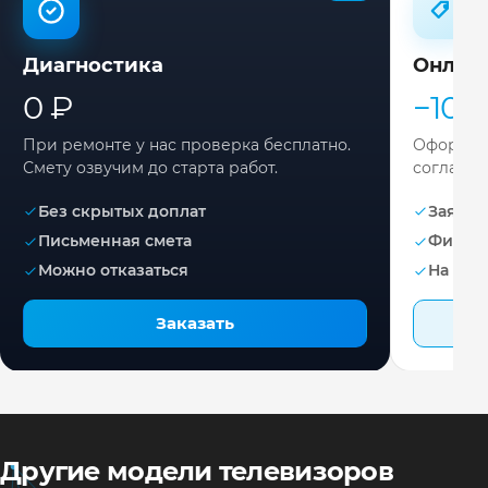
Диагностика
Онлай
0 ₽
−10%
При ремонте у нас проверка бесплатно.
Оформите
Смету озвучим до старта работ.
согласов
Без скрытых доплат
Заявка 
Письменная смета
Фикса
Можно отказаться
На раб
Заказать
Другие модели телевизоров