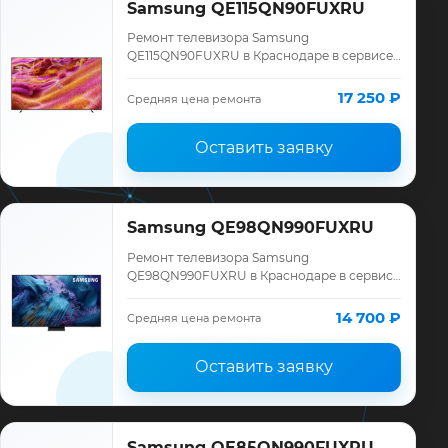
Samsung QE115QN90FUXRU
Ремонт телевизора Samsung
QE115QN90FUXRU в Краснодаре в сервисе
«ТелеМастер»: диагностика модели
Samsung, смета до ремонта, запчасти и
17 250 ₽
Средняя цена ремонта
гарантия до 12 меся…
Оставить заявку
Samsung QE98QN990FUXRU
Ремонт телевизора Samsung
QE98QN990FUXRU в Краснодаре в сервисе
«ТелеМастер»: диагностика модели
Samsung, смета до ремонта, запчасти и
14 700 ₽
Средняя цена ремонта
гарантия до 12 меся…
Оставить заявку
Samsung QE85QN990FUXRU