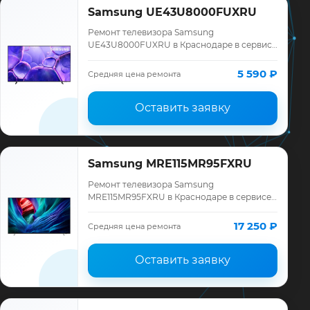
Samsung UE43U8000FUXRU
Ремонт телевизора Samsung
UE43U8000FUXRU в Краснодаре в сервисе
«ТелеМастер»: диагностика модели
Samsung, смета до ремонта, запчасти и
5 590 ₽
Средняя цена ремонта
гарантия до 12 меся…
Оставить заявку
Samsung MRE115MR95FXRU
Ремонт телевизора Samsung
MRE115MR95FXRU в Краснодаре в сервисе
«ТелеМастер»: диагностика модели
Samsung, смета до ремонта, запчасти и
17 250 ₽
Средняя цена ремонта
гарантия до 12 меся…
Оставить заявку