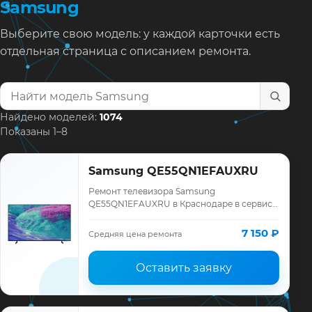
Samsung
Выберите свою модель: у каждой карточки есть
отдельная страница с описанием ремонта.
Найти модель телевизора
Найдено моделей:
1074
Показаны 1–8
Samsung QE55QN1EFAUXRU
Ремонт телевизора Samsung
QE55QN1EFAUXRU в Краснодаре в сервисе
«ТелеМастер»: диагностика модели
Samsung, смета до ремонта, запчасти и
7 150 ₽
Средняя цена ремонта
гарантия до 12 меся…
Оставить заявку