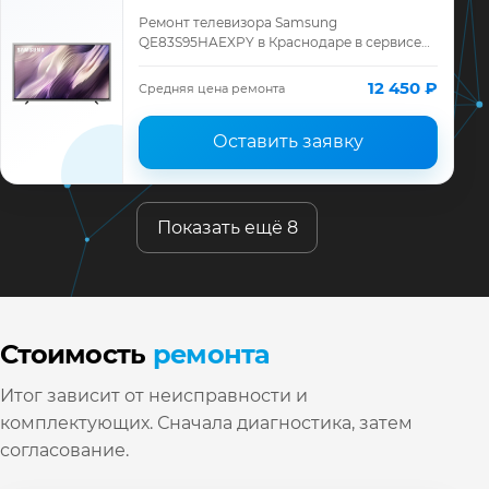
Ремонт телевизора Samsung
QE83S95HAEXPY в Краснодаре в сервисе
«ТелеМастер»: диагностика модели
Samsung, смета до ремонта, запчасти и
12 450 ₽
Средняя цена ремонта
гарантия до 12 месяц…
Оставить заявку
Показать ещё 8
Стоимость
ремонта
Итог зависит от неисправности и
комплектующих. Сначала диагностика, затем
согласование.