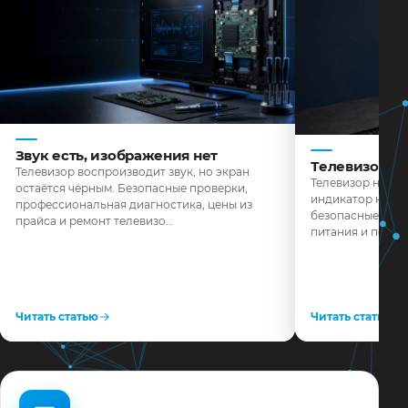
Звук есть, изображения нет
Телевизор н
Телевизор воспроизводит звук, но экран
Телевизор не реа
остаётся чёрным. Безопасные проверки,
индикатор не го
профессиональная диагностика, цены из
безопасные пров
прайса и ремонт телевизо…
питания и поряд
Читать статью
Читать статью