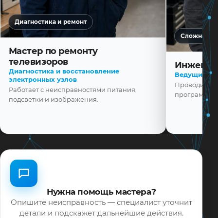
Диагностика и ремонт
Сложная ди
Мастер по ремонту
телевизоров
Инженер
Диагностика и восстановление
Ведущий ма
электронных узлов
Проводит диа
Работает с неисправностями питания,
программной
подсветки и изображения.
Нужна помощь мастера?
Опишите неисправность — специалист уточнит
детали и подскажет дальнейшие действия.