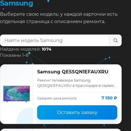
Samsung
Выберите свою модель: у каждой карточки есть
отдельная страница с описанием ремонта.
Найти модель телевизора
Найдено моделей:
1074
Показаны 1–8
Samsung QE55QN1EFAUXRU
Ремонт телевизора Samsung
QE55QN1EFAUXRU в Краснодаре в сервисе
«ТелеМастер»: диагностика модели
Samsung, смета до ремонта, запчасти и
7 150 ₽
Средняя цена ремонта
гарантия до 12 меся…
Оставить заявку