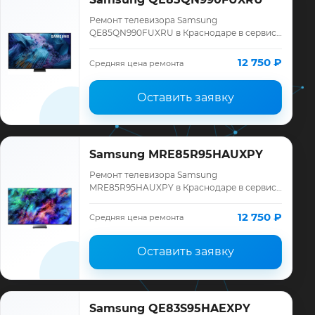
Ремонт телевизора Samsung
QE85QN990FUXRU в Краснодаре в сервисе
«ТелеМастер»: диагностика модели
Samsung, смета до ремонта, запчасти и
12 750 ₽
Средняя цена ремонта
гарантия до 12 меся…
Оставить заявку
Samsung MRE85R95HAUXPY
Ремонт телевизора Samsung
MRE85R95HAUXPY в Краснодаре в сервисе
«ТелеМастер»: диагностика модели
Samsung, смета до ремонта, запчасти и
12 750 ₽
Средняя цена ремонта
гарантия до 12 меся…
Оставить заявку
Samsung QE83S95HAEXPY