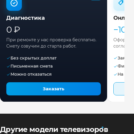
Диагностика
Онлай
0 ₽
−10%
При ремонте у нас проверка бесплатно.
Оформите
Смету озвучим до старта работ.
согласов
Без скрытых доплат
Заявка 
Письменная смета
Фикса
Можно отказаться
На раб
Заказать
Другие модели телевизоров