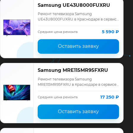
Samsung UE43U8000FUXRU
Ремонт телевизора Samsung
UE43U8000FUXRU в Краснодаре в сервисе
«ТелеМастер»: диагностика модели
Samsung, смета до ремонта, запчасти и
5 590 ₽
Средняя цена ремонта
гарантия до 12 меся…
Оставить заявку
Samsung MRE115MR95FXRU
Ремонт телевизора Samsung
MRE115MR95FXRU в Краснодаре в сервисе
«ТелеМастер»: диагностика модели
Samsung, смета до ремонта, запчасти и
17 250 ₽
Средняя цена ремонта
гарантия до 12 меся…
Оставить заявку