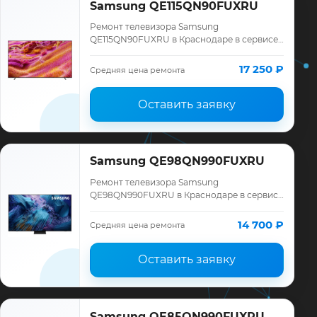
Samsung QE115QN90FUXRU
Ремонт телевизора Samsung
QE115QN90FUXRU в Краснодаре в сервисе
«ТелеМастер»: диагностика модели
Samsung, смета до ремонта, запчасти и
17 250 ₽
Средняя цена ремонта
гарантия до 12 меся…
Оставить заявку
Samsung QE98QN990FUXRU
Ремонт телевизора Samsung
QE98QN990FUXRU в Краснодаре в сервисе
«ТелеМастер»: диагностика модели
Samsung, смета до ремонта, запчасти и
14 700 ₽
Средняя цена ремонта
гарантия до 12 меся…
Оставить заявку
Samsung QE85QN990FUXRU