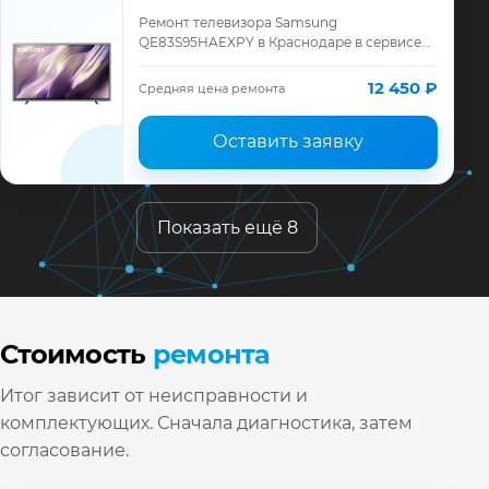
Ремонт телевизора Samsung
QE83S95HAEXPY в Краснодаре в сервисе
«ТелеМастер»: диагностика модели
Samsung, смета до ремонта, запчасти и
12 450 ₽
Средняя цена ремонта
гарантия до 12 месяц…
Оставить заявку
Показать ещё 8
Стоимость
ремонта
Итог зависит от неисправности и
комплектующих. Сначала диагностика, затем
согласование.