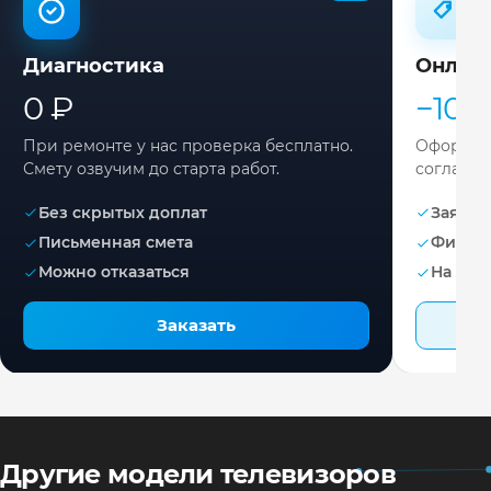
Диагностика
Онлай
0 ₽
−10%
При ремонте у нас проверка бесплатно.
Оформите
Смету озвучим до старта работ.
согласов
Без скрытых доплат
Заявка 
Письменная смета
Фикса
Можно отказаться
На раб
Заказать
Другие модели телевизоров