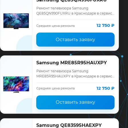
Ремонт телевизора Samsung
QE85QN990FUXRU в Краснодаре в сервисе
«ТелеМастер»: диагностика модели
Samsung, смета до ремонта, запчасти и
12 750 ₽
Средняя цена ремонта
гарантия до 12 меся…
Оставить заявку
Samsung MRE85R95HAUXPY
Ремонт телевизора Samsung
MRE85R95HAUXPY в Краснодаре в сервисе
«ТелеМастер»: диагностика модели
Samsung, смета до ремонта, запчасти и
12 750 ₽
Средняя цена ремонта
гарантия до 12 меся…
Оставить заявку
Samsung QE83S95HAEXPY