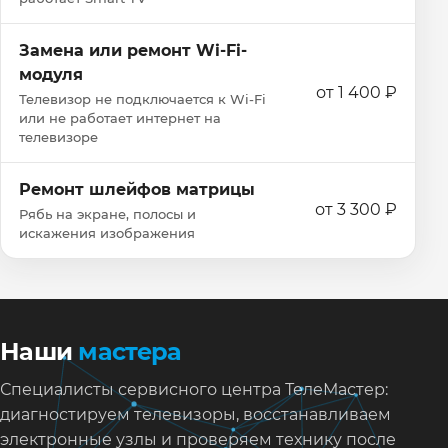
Замена или ремонт Wi‑Fi-
модуля
от 1 400 ₽
Телевизор не подключается к Wi‑Fi
или не работает интернет на
телевизоре
Ремонт шлейфов матрицы
от 3 300 ₽
Рябь на экране, полосы и
искажения изображения
Наши
мастера
Специалисты сервисного центра ТелеМастер:
диагностируем телевизоры, восстанавливаем
электронные узлы и проверяем технику после