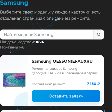
Samsung
Выберите свою модель: у каждой карточки есть
отдельная страница с описанием ремонта.
Найти модель телевизора
Найдено моделей:
1074
Показаны 1–8
Samsung QE55QN1EFAUXRU
Ремонт телевизора Samsung
QE55QN1EFAUXRU в Краснодаре в сервисе
«ТелеМастер»: диагностика модели
Samsung, смета до ремонта, запчасти и
7 150 ₽
Средняя цена ремонта
гарантия до 12 меся…
Оставить заявку