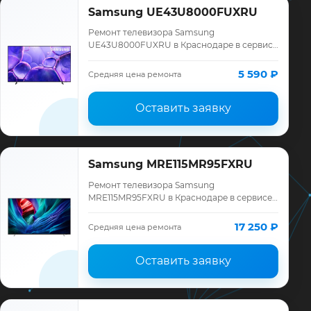
Samsung UE43U8000FUXRU
Ремонт телевизора Samsung
UE43U8000FUXRU в Краснодаре в сервисе
«ТелеМастер»: диагностика модели
Samsung, смета до ремонта, запчасти и
5 590 ₽
Средняя цена ремонта
гарантия до 12 меся…
Оставить заявку
Samsung MRE115MR95FXRU
Ремонт телевизора Samsung
MRE115MR95FXRU в Краснодаре в сервисе
«ТелеМастер»: диагностика модели
Samsung, смета до ремонта, запчасти и
17 250 ₽
Средняя цена ремонта
гарантия до 12 меся…
Оставить заявку