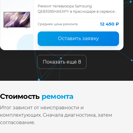
Ремонт телевизора Samsung
QE83S95HAEXPY в Краснодаре в сервисе
«ТелеМастер»: диагностика модели
Samsung, смета до ремонта, запчасти и
12 450 ₽
Средняя цена ремонта
гарантия до 12 месяц…
Оставить заявку
Показать ещё 8
Стоимость
ремонта
Итог зависит от неисправности и
комплектующих. Сначала диагностика, затем
согласование.