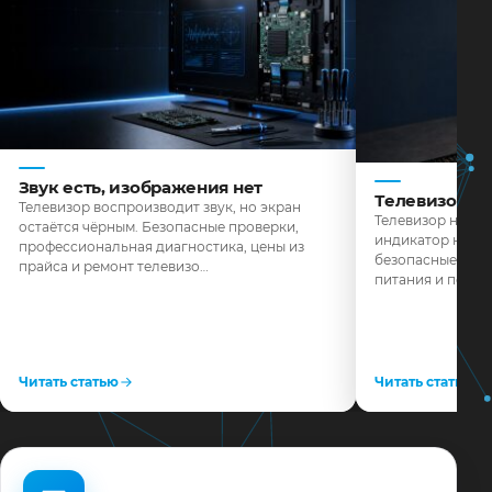
Звук есть, изображения нет
Телевизор н
Телевизор воспроизводит звук, но экран
Телевизор не реа
остаётся чёрным. Безопасные проверки,
индикатор не го
профессиональная диагностика, цены из
безопасные пров
прайса и ремонт телевизо…
питания и поряд
Читать статью
Читать статью