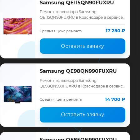
Samsung QE115QN90FUXRU
Ремонт телевизора Samsung
QE115QN90FUXRU в Краснодаре в сервисе
«ТелеМастер»: диагностика модели
Samsung, смета до ремонта, запчасти и
17 250 ₽
Средняя цена ремонта
гарантия до 12 меся…
Оставить заявку
Samsung QE98QN990FUXRU
Ремонт телевизора Samsung
QE98QN990FUXRU в Краснодаре в сервисе
«ТелеМастер»: диагностика модели
Samsung, смета до ремонта, запчасти и
14 700 ₽
Средняя цена ремонта
гарантия до 12 меся…
Оставить заявку
Samsung QE85QN990FUXRU