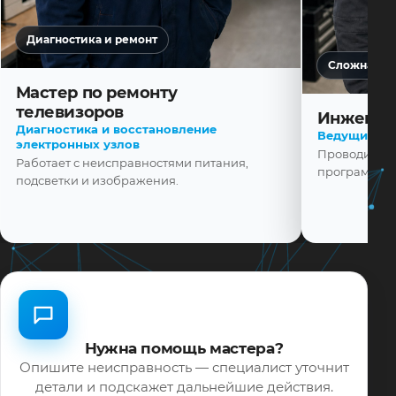
Диагностика и ремонт
Сложная ди
Мастер по ремонту
телевизоров
Инженер
Диагностика и восстановление
Ведущий ма
электронных узлов
Проводит диа
Работает с неисправностями питания,
программной
подсветки и изображения.
Нужна помощь мастера?
Опишите неисправность — специалист уточнит
детали и подскажет дальнейшие действия.