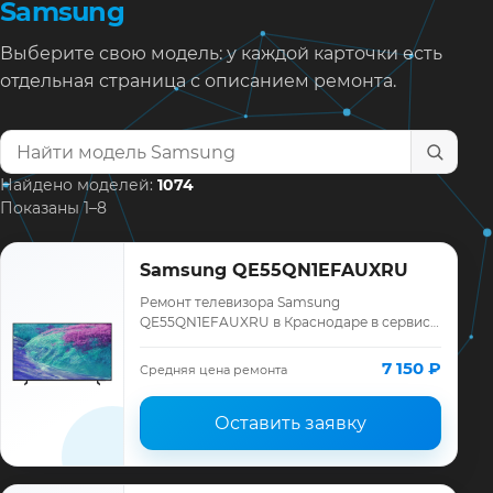
Samsung
Выберите свою модель: у каждой карточки есть
отдельная страница с описанием ремонта.
Найти модель телевизора
Найдено моделей:
1074
Показаны 1–8
Samsung QE55QN1EFAUXRU
Ремонт телевизора Samsung
QE55QN1EFAUXRU в Краснодаре в сервисе
«ТелеМастер»: диагностика модели
Samsung, смета до ремонта, запчасти и
7 150 ₽
Средняя цена ремонта
гарантия до 12 меся…
Оставить заявку