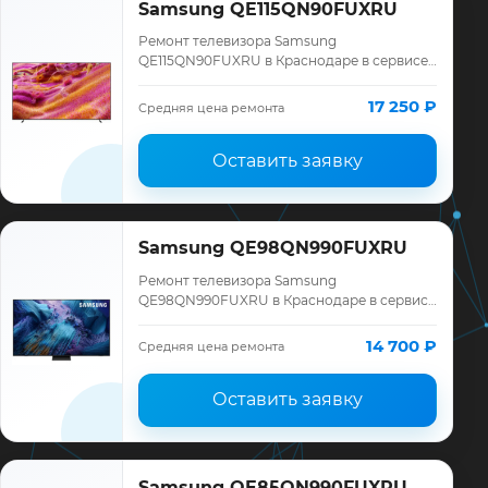
Samsung QE115QN90FUXRU
Ремонт телевизора Samsung
QE115QN90FUXRU в Краснодаре в сервисе
«ТелеМастер»: диагностика модели
Samsung, смета до ремонта, запчасти и
17 250 ₽
Средняя цена ремонта
гарантия до 12 меся…
Оставить заявку
Samsung QE98QN990FUXRU
Ремонт телевизора Samsung
QE98QN990FUXRU в Краснодаре в сервисе
«ТелеМастер»: диагностика модели
Samsung, смета до ремонта, запчасти и
14 700 ₽
Средняя цена ремонта
гарантия до 12 меся…
Оставить заявку
Samsung QE85QN990FUXRU