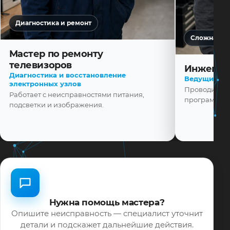
Диагностика и ремонт
Сложная ди
Мастер по ремонту
телевизоров
Инженер
Диагностика и восстановление
Ведущий ма
электронных узлов
Проводит диа
Работает с неисправностями питания,
программной
подсветки и изображения.
Нужна помощь мастера?
Опишите неисправность — специалист уточнит
детали и подскажет дальнейшие действия.