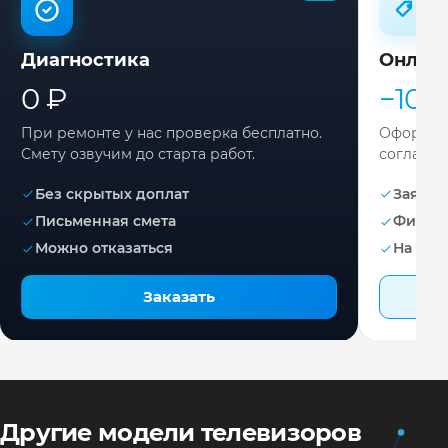
Диагностика
Онлай
0 ₽
−10%
При ремонте у нас проверка бесплатно.
Оформите
Смету озвучим до старта работ.
согласов
Без скрытых доплат
Заявка 
Письменная смета
Фикса
Можно отказаться
На раб
Заказать
Другие модели телевизоров