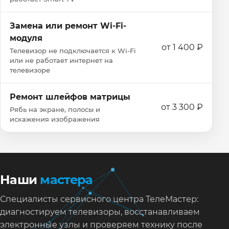
Замена или ремонт Wi‑Fi-
модуля
от 1 400 ₽
Телевизор не подключается к Wi‑Fi
или не работает интернет на
телевизоре
Ремонт шлейфов матрицы
от 3 300 ₽
Рябь на экране, полосы и
искажения изображения
Наши
мастера
Специалисты сервисного центра ТелеМастер:
диагностируем телевизоры, восстанавливаем
электронные узлы и проверяем технику после