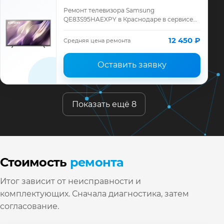
Ремонт телевизора Samsung
QE83S95HAEXPY в Краснодаре в сервисе
«ТелеМастер»: диагностика модели
Samsung, смета до ремонта, запчасти и
12 450 ₽
Средняя цена ремонта
гарантия до 12 месяц…
Оставить заявку
Показать ещё 8
Стоимость
ремонта
Итог зависит от неисправности и
комплектующих. Сначала диагностика, затем
согласование.