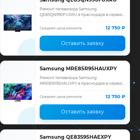
Ремонт телевизора Samsung
QE85QN990FUXRU в Краснодаре в сервисе
«ТелеМастер»: диагностика модели
Samsung, смета до ремонта, запчасти и
12 750 ₽
Средняя цена ремонта
гарантия до 12 меся…
Оставить заявку
Samsung MRE85R95HAUXPY
Ремонт телевизора Samsung
MRE85R95HAUXPY в Краснодаре в сервисе
«ТелеМастер»: диагностика модели
Samsung, смета до ремонта, запчасти и
12 750 ₽
Средняя цена ремонта
гарантия до 12 меся…
Оставить заявку
Samsung QE83S95HAEXPY