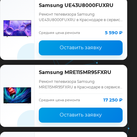
Samsung UE43U8000FUXRU
Ремонт телевизора Samsung
UE43U8000FUXRU в Краснодаре в сервисе
«ТелеМастер»: диагностика модели
Samsung, смета до ремонта, запчасти и
5 590 ₽
Средняя цена ремонта
гарантия до 12 меся…
Оставить заявку
Samsung MRE115MR95FXRU
Ремонт телевизора Samsung
MRE115MR95FXRU в Краснодаре в сервисе
«ТелеМастер»: диагностика модели
Samsung, смета до ремонта, запчасти и
17 250 ₽
Средняя цена ремонта
гарантия до 12 меся…
Оставить заявку