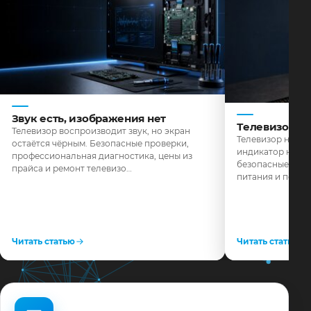
Звук есть, изображения нет
Телевизор н
Телевизор воспроизводит звук, но экран
Телевизор не реа
остаётся чёрным. Безопасные проверки,
индикатор не го
профессиональная диагностика, цены из
безопасные пров
прайса и ремонт телевизо…
питания и поряд
Читать статью
Читать статью