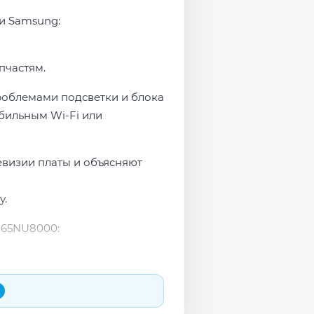
ми Samsung:
пчастям.
роблемами подсветки и блока
бильным Wi-Fi или
евизии платы и объясняют
у.
E65NU8000: