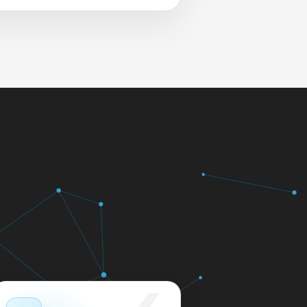
 и сеть перед выдачей.
яем в день обращения.
кажем ориентир по сроку и
м.
12 месяцев.