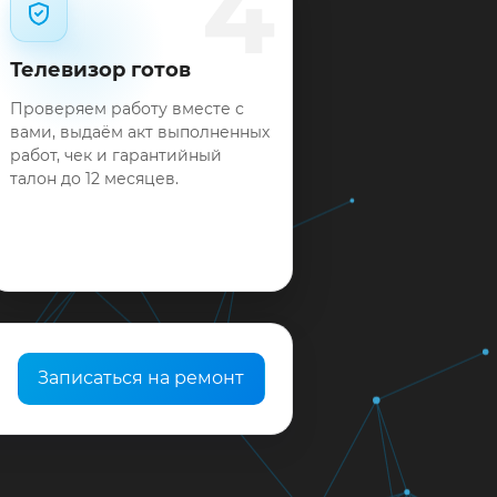
4
Телевизор готов
Проверяем работу вместе с
вами, выдаём акт выполненных
работ, чек и гарантийный
талон до 12 месяцев.
Записаться на ремонт