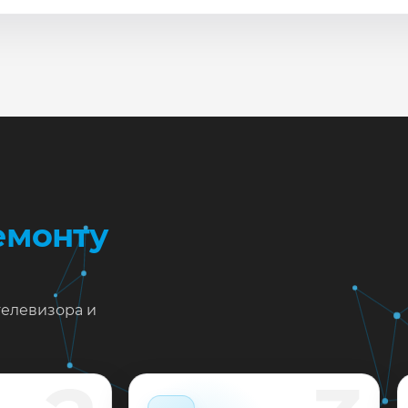
сле ремонта мастер проверяет изображение, звук, порты
повые неисправности при наличии деталей часто устран
жен ремонт Samsung UE65NU8000 в Краснодаре?
тавьте заявку или позвоните: укажите симптомы — подс
пишем на диагностику в мастерской или с выездом на до
 выполненные работы выдаём документы и гарантию до 
емонту
телевизора и