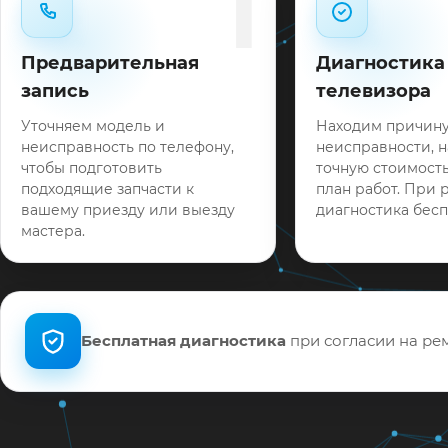
1
Предварительная
Диагностика
запись
телевизора
Уточняем модель и
Находим причин
неисправность по телефону,
неисправности, 
чтобы подготовить
точную стоимость
подходящие запчасти к
план работ. При 
вашему приезду или выезду
диагностика бесп
мастера.
Бесплатная диагностика
при согласии на рем