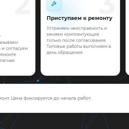
2
3
Приступаем к ремонту
Устраняем неисправность и
меняем комплектующие
у
только после согласования.
называем
Типовые работы выполняем в
 и согласуем
день обращения.
ремонте
латная.
онт. Цена фиксируется до начала работ.