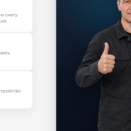
м смету.
ия.
овать
стройство