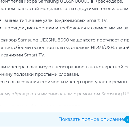
монт телевизора Samsung UE65NU8000 в Краснодаре.
ботаем как с этой моделью, так и с другими телевизора
знаем типичные узлы 65-дюймовых Smart TV;
порядок диагностики и требования к совместимым за
левизор Samsung UE65NU8000 чаще всего поступает с п
тания, сбоями основной платы, отказом HDMI/USB, неста
висаниями Smart TV.
ши мастера локализуют неисправность на конкретной р
ичину поломки простыми словами.
сле согласования стоимости мастер приступает к ремонт
чему обращаются именно к нам с ремонтом Samsung U
профильный ремонт телевизоров;
опыт по бренду Samsung;
Показать полное описание
↓
прозрачная смета до начала работ;
подбор проверенных комплектующих.