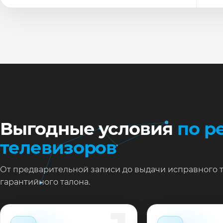
По
Ти
Ну
Ос
за
На
Выгодные условия
по р
телевизоров
От предварительной записи до выдачи исправного 
гарантийного талона.