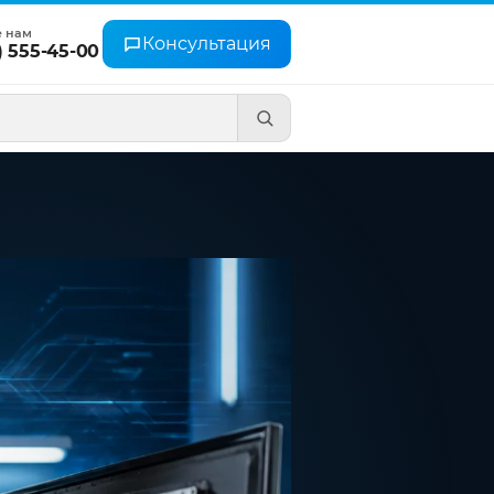
е нам
Консультация
) 555-45-00