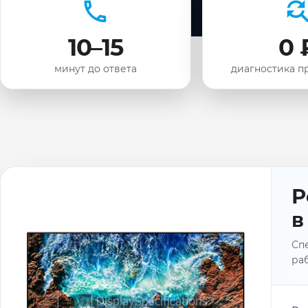
10–15
0 
минут до ответа
диагностика п
Р
в
Сп
раб