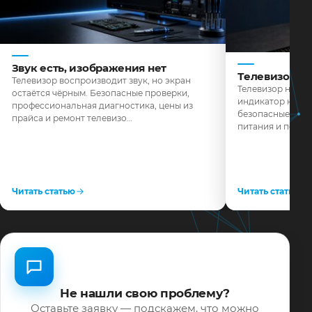
Звук есть, изображения нет
Телевизор н
Телевизор воспроизводит звук, но экран
Телевизор не реа
остаётся чёрным. Безопасные проверки,
индикатор не го
профессиональная диагностика, цены из
безопасные пров
прайса и ремонт телевизо…
питания и поряд
Читать статью
Читать статью
Не нашли свою проблему?
Оставьте заявку — подскажем, что можно