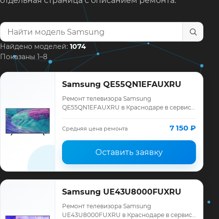
отдельная страница с описанием ремонта.
Найти модель телевизора
Найдено моделей:
1074
Показаны 1–8
Samsung QE55QN1EFAUXRU
Ремонт телевизора Samsung
QE55QN1EFAUXRU в Краснодаре в сервисе
«ТелеМастер»: диагностика модели
Samsung, смета до ремонта, запчасти и
7 150 ₽
Средняя цена ремонта
гарантия до 12 меся…
Оставить заявку
Samsung UE43U8000FUXRU
Ремонт телевизора Samsung
UE43U8000FUXRU в Краснодаре в сервисе