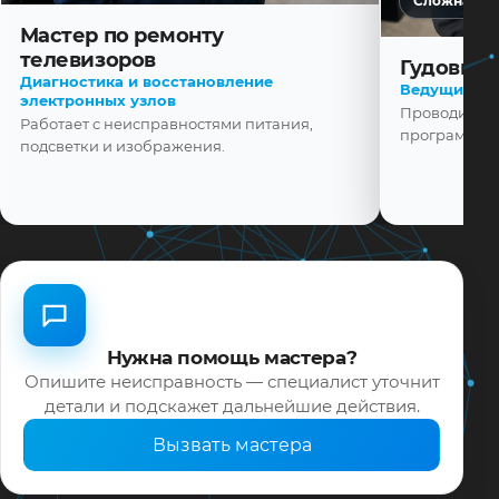
Сложная ди
Мастер по ремонту
телевизоров
Гудовщик
Диагностика и восстановление
Ведущий ма
электронных узлов
Проводит диа
Работает с неисправностями питания,
программной
подсветки и изображения.
Нужна помощь мастера?
Опишите неисправность — специалист уточнит
детали и подскажет дальнейшие действия.
Вызвать мастера