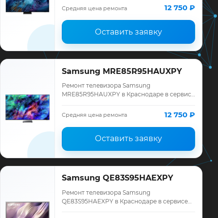
Samsung, смета до ремонта, запчасти и
12 750 ₽
Средняя цена ремонта
гарантия до 12 меся…
Оставить заявку
Samsung MRE85R95HAUXPY
Ремонт телевизора Samsung
MRE85R95HAUXPY в Краснодаре в сервисе
«ТелеМастер»: диагностика модели
Samsung, смета до ремонта, запчасти и
12 750 ₽
Средняя цена ремонта
гарантия до 12 меся…
Оставить заявку
Samsung QE83S95HAEXPY
Ремонт телевизора Samsung
QE83S95HAEXPY в Краснодаре в сервисе
«ТелеМастер»: диагностика модели