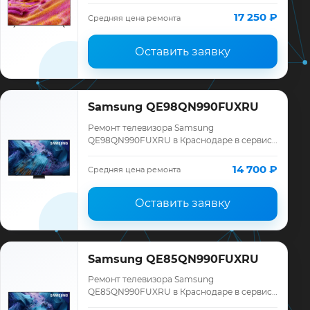
«ТелеМастер»: диагностика модели
Samsung, смета до ремонта, запчасти и
17 250 ₽
Средняя цена ремонта
гарантия до 12 меся…
Оставить заявку
Samsung QE98QN990FUXRU
Ремонт телевизора Samsung
QE98QN990FUXRU в Краснодаре в сервисе
«ТелеМастер»: диагностика модели
Samsung, смета до ремонта, запчасти и
14 700 ₽
Средняя цена ремонта
гарантия до 12 меся…
Оставить заявку
Samsung QE85QN990FUXRU
Ремонт телевизора Samsung
QE85QN990FUXRU в Краснодаре в сервисе
«ТелеМастер»: диагностика модели