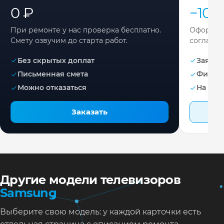
0 ₽
−10%
При ремонте у нас проверка бесплатно.
Оформите
Смету озвучим до старта работ.
согласов
Без скрытых доплат
Заявка 
Письменная смета
Фикса
Можно отказаться
На раб
Заказать
Другие модели телевизоров
Samsung
Выберите свою модель: у каждой карточки есть