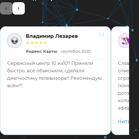
Владимир Лезарев
ВЛ
ВВ
★★★★★
Яндекс Карты
сентябрь 2025
Сервисный центр 10 из10!! Приняли
Слава Бо
быстро, всё объяснили, сделали
отвецтв
диагностику телевизора!! Рекомендую
огромное
всём!!!
помошь 
договор
которые
аферист
в 5 раз
Читать
телефону
адекват
соотвец