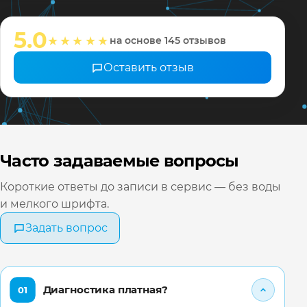
мастера
настрои
5.0
★★★★★
на основе 145 отзывов
❤️ Всех 
Оставить отзыв
Часто задаваемые вопросы
Короткие ответы до записи в сервис — без воды
и мелкого шрифта.
Задать вопрос
Диагностика платная?
01