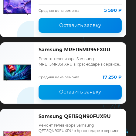
«ТелеМастер»: диагностика модели
Samsung, смета до ремонта, запчасти и
5 590 ₽
Средняя цена ремонта
гарантия до 12 меся…
Оставить заявку
Samsung MRE115MR95FXRU
Ремонт телевизора Samsung
MRE115MR95FXRU в Краснодаре в сервисе
«ТелеМастер»: диагностика модели
Samsung, смета до ремонта, запчасти и
17 250 ₽
Средняя цена ремонта
гарантия до 12 меся…
Оставить заявку
Samsung QE115QN90FUXRU
Ремонт телевизора Samsung
QE115QN90FUXRU в Краснодаре в сервисе