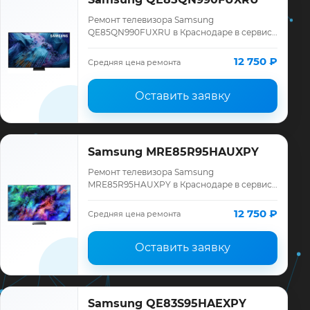
Ремонт телевизора Samsung
QE85QN990FUXRU в Краснодаре в сервисе
«ТелеМастер»: диагностика модели
Samsung, смета до ремонта, запчасти и
12 750 ₽
Средняя цена ремонта
гарантия до 12 меся…
Оставить заявку
Samsung MRE85R95HAUXPY
Ремонт телевизора Samsung
MRE85R95HAUXPY в Краснодаре в сервисе
«ТелеМастер»: диагностика модели
Samsung, смета до ремонта, запчасти и
12 750 ₽
Средняя цена ремонта
гарантия до 12 меся…
Оставить заявку
Samsung QE83S95HAEXPY