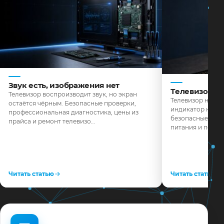
Звук есть, изображения нет
Телевизор н
Телевизор воспроизводит звук, но экран
Телевизор не реа
остаётся чёрным. Безопасные проверки,
индикатор не го
профессиональная диагностика, цены из
безопасные пров
прайса и ремонт телевизо…
питания и поряд
Читать статью
Читать статью