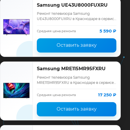
Samsung UE43U8000FUXRU
Ремонт телевизора Samsung
UE43U8000FUXRU в Краснодаре в сервисе
«ТелеМастер»: диагностика модели
Samsung, смета до ремонта, запчасти и
5 590 ₽
Средняя цена ремонта
гарантия до 12 меся…
Оставить заявку
Samsung MRE115MR95FXRU
Ремонт телевизора Samsung
MRE115MR95FXRU в Краснодаре в сервисе
«ТелеМастер»: диагностика модели
Samsung, смета до ремонта, запчасти и
17 250 ₽
Средняя цена ремонта
гарантия до 12 меся…
Оставить заявку