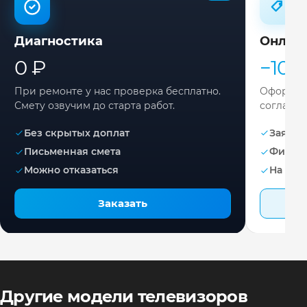
Диагностика
Онлай
0 ₽
−10%
При ремонте у нас проверка бесплатно.
Оформите
Смету озвучим до старта работ.
согласов
Без скрытых доплат
Заявка 
Письменная смета
Фикса
Можно отказаться
На раб
Заказать
Другие модели телевизоров