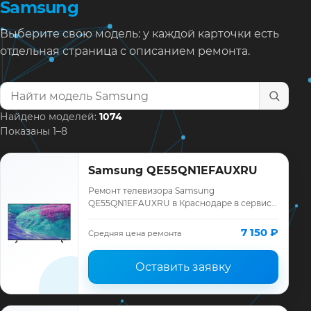
Samsung
Выберите свою модель: у каждой карточки есть
отдельная страница с описанием ремонта.
Найти модель телевизора
Найдено моделей:
1074
Показаны 1–8
Samsung QE55QN1EFAUXRU
Ремонт телевизора Samsung
QE55QN1EFAUXRU в Краснодаре в сервисе
«ТелеМастер»: диагностика модели
Samsung, смета до ремонта, запчасти и
7 150 ₽
Средняя цена ремонта
гарантия до 12 меся…
Оставить заявку