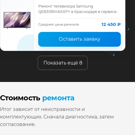
Ремонт телевизора Samsung
QE83S95HAEXPY в Краснодаре в сервисе
«ТелеМастер»: диагностика модели
Samsung, смета до ремонта, запчасти и
12 450 ₽
Средняя цена ремонта
гарантия до 12 месяц…
Оставить заявку
Показать ещё 8
Стоимость
ремонта
Итог зависит от неисправности и
комплектующих. Сначала диагностика, затем
согласование.