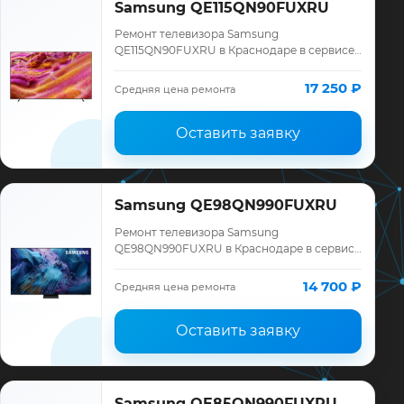
Samsung QE115QN90FUXRU
Ремонт телевизора Samsung
QE115QN90FUXRU в Краснодаре в сервисе
«ТелеМастер»: диагностика модели
Samsung, смета до ремонта, запчасти и
17 250 ₽
Средняя цена ремонта
гарантия до 12 меся…
Оставить заявку
Samsung QE98QN990FUXRU
Ремонт телевизора Samsung
QE98QN990FUXRU в Краснодаре в сервисе
«ТелеМастер»: диагностика модели
Samsung, смета до ремонта, запчасти и
14 700 ₽
Средняя цена ремонта
гарантия до 12 меся…
Оставить заявку
Samsung QE85QN990FUXRU