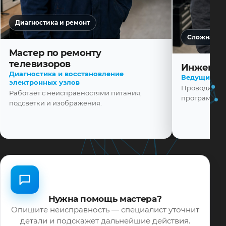
Диагностика и ремонт
Сложная ди
Мастер по ремонту
телевизоров
Инженер
Диагностика и восстановление
Ведущий ма
электронных узлов
Проводит диа
Работает с неисправностями питания,
программной
подсветки и изображения.
Нужна помощь мастера?
Опишите неисправность — специалист уточнит
детали и подскажет дальнейшие действия.