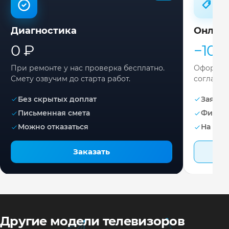
Диагностика
Онлай
0 ₽
−10%
При ремонте у нас проверка бесплатно.
Оформите
Смету озвучим до старта работ.
согласов
Без скрытых доплат
Заявка 
Письменная смета
Фикса
Можно отказаться
На раб
Заказать
Другие модели телевизоров