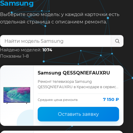
Samsung
Выберите свою модель: у каждой карточки есть
отдельная страница с описанием ремонта.
Найти модель телевизора
Найдено моделей:
1074
Показаны 1–8
Samsung QE55QN1EFAUXRU
Ремонт телевизора Samsung
QE55QN1EFAUXRU в Краснодаре в сервисе
«ТелеМастер»: диагностика модели
Samsung, смета до ремонта, запчасти и
7 150 ₽
Средняя цена ремонта
гарантия до 12 меся…
Оставить заявку