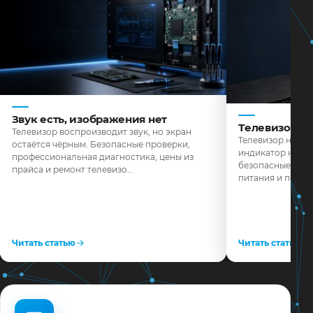
Звук есть, изображения нет
Телевизор н
Телевизор воспроизводит звук, но экран
Телевизор не реа
остаётся чёрным. Безопасные проверки,
индикатор не го
профессиональная диагностика, цены из
безопасные пров
прайса и ремонт телевизо…
питания и поряд
Читать статью
Читать статью