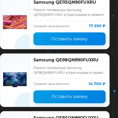
Samsung QE115QN90FUXRU
Ремонт телевизора Samsung
QE115QN90FUXRU в Краснодаре в сервисе
«ТелеМастер»: диагностика модели
Samsung, смета до ремонта, запчасти и
17 250 ₽
Средняя цена ремонта
гарантия до 12 меся…
Оставить заявку
Samsung QE98QN990FUXRU
Ремонт телевизора Samsung
QE98QN990FUXRU в Краснодаре в сервисе
«ТелеМастер»: диагностика модели
Samsung, смета до ремонта, запчасти и
14 700 ₽
Средняя цена ремонта
гарантия до 12 меся…
Оставить заявку
Samsung QE85QN990FUXRU