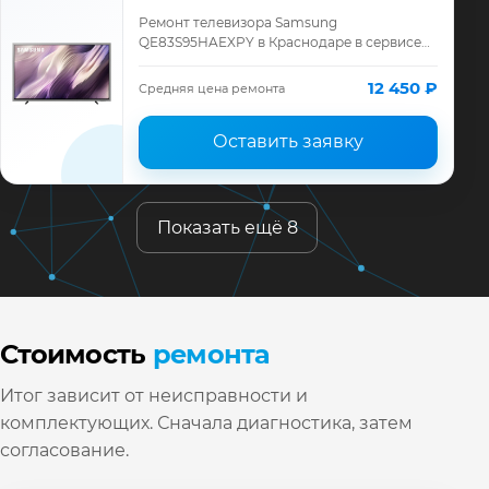
Ремонт телевизора Samsung
QE83S95HAEXPY в Краснодаре в сервисе
«ТелеМастер»: диагностика модели
Samsung, смета до ремонта, запчасти и
12 450 ₽
Средняя цена ремонта
гарантия до 12 месяц…
Оставить заявку
Показать ещё 8
Стоимость
ремонта
Итог зависит от неисправности и
комплектующих. Сначала диагностика, затем
согласование.