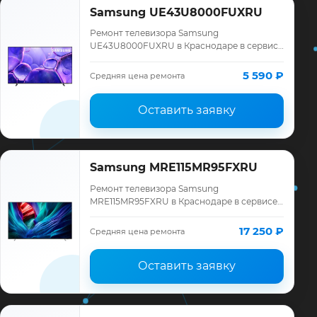
Samsung UE43U8000FUXRU
Ремонт телевизора Samsung
UE43U8000FUXRU в Краснодаре в сервисе
«ТелеМастер»: диагностика модели
Samsung, смета до ремонта, запчасти и
5 590 ₽
Средняя цена ремонта
гарантия до 12 меся…
Оставить заявку
Samsung MRE115MR95FXRU
Ремонт телевизора Samsung
MRE115MR95FXRU в Краснодаре в сервисе
«ТелеМастер»: диагностика модели
Samsung, смета до ремонта, запчасти и
17 250 ₽
Средняя цена ремонта
гарантия до 12 меся…
Оставить заявку