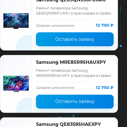
Ремонт телевизора Samsung
QE85QN990FUXRU в Краснодаре в сервисе
«ТелеМастер»: диагностика модели
Samsung, смета до ремонта, запчасти и
12 750 ₽
Средняя цена ремонта
гарантия до 12 меся…
Оставить заявку
Samsung MRE85R95HAUXPY
Ремонт телевизора Samsung
MRE85R95HAUXPY в Краснодаре в сервисе
«ТелеМастер»: диагностика модели
Samsung, смета до ремонта, запчасти и
12 750 ₽
Средняя цена ремонта
гарантия до 12 меся…
Оставить заявку
Samsung QE83S95HAEXPY