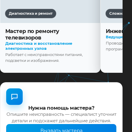
Диагностика и ремонт
Сложная ди
Мастер по ремонту
Инженер
телевизоров
Ведущий ма
Диагностика и восстановление
Проводит диа
электронных узлов
программной
Работает с неисправностями питания,
подсветки и изображения.
Нужна помощь мастера?
Опишите неисправность — специалист уточнит
детали и подскажет дальнейшие действия.
Вызвать мастера