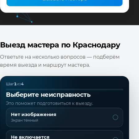
Выезд мастера по Краснодару
Ответьте на несколько вопросов — подберём
время выезда и маршрут мастера.
Шаг
1
из
4
Выберите неисправность
Это поможет подготовиться к выезду.
Нет изображения
Экран тёмный
Не включается