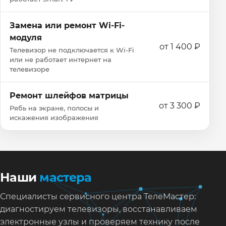
Замена или ремонт Wi‑Fi-
модуля
от 1 400 ₽
Телевизор не подключается к Wi‑Fi
или не работает интернет на
телевизоре
Ремонт шлейфов матрицы
от 3 300 ₽
Рябь на экране, полосы и
искажения изображения
Наши
мастера
Специалисты сервисного центра ТелеМастер:
диагностируем телевизоры, восстанавливаем
электронные узлы и проверяем технику после