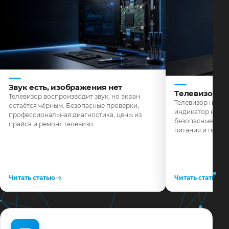
Звук есть, изображения нет
Телевизор н
Телевизор воспроизводит звук, но экран
Телевизор не реа
остаётся чёрным. Безопасные проверки,
индикатор не го
профессиональная диагностика, цены из
безопасные пров
прайса и ремонт телевизо…
питания и поряд
Читать статью
Читать статью