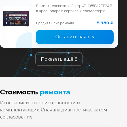
Ремонт телевизора Sharp 4T-C65BL2EF2AB
в Краснодаре в сервисе «ТелеМастер»:
диагностика модели Sharp, смета до
ремонта, запчасти и гарантия до 12
5 980 ₽
Средняя цена ремонта
месяцев.
Оставить заявку
Показать ещё 8
Стоимость
ремонта
Итог зависит от неисправности и
комплектующих. Сначала диагностика, затем
согласование.