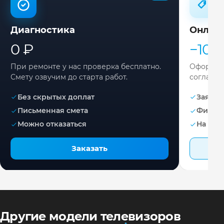
Диагностика
Онлай
0 ₽
−10%
При ремонте у нас проверка бесплатно.
Оформите
Смету озвучим до старта работ.
согласов
Без скрытых доплат
Заявка 
Письменная смета
Фикса
Можно отказаться
На раб
Заказать
Другие модели телевизоров