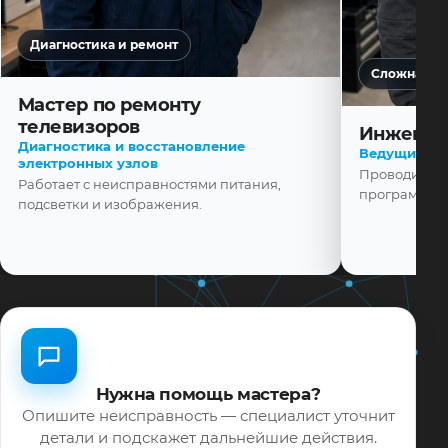
Диагностика и ремонт
Сложная ди
Мастер по ремонту
телевизоров
Инженер
Диагностика и восстановление
Ведущий ма
электронных узлов
Проводит диа
Работает с неисправностями питания,
программной
подсветки и изображения.
Нужна помощь мастера?
Опишите неисправность — специалист уточнит
детали и подскажет дальнейшие действия.