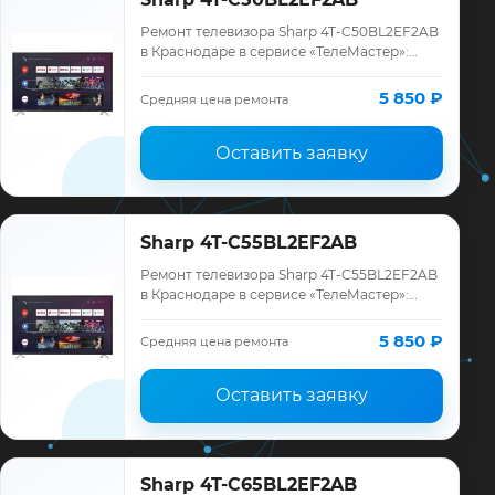
Ремонт телевизора Sharp 4T-C50BL2EF2AB
в Краснодаре в сервисе «ТелеМастер»:
диагностика модели Sharp, смета до
ремонта, запчасти и гарантия до 12
5 850 ₽
Средняя цена ремонта
месяцев.
Оставить заявку
Sharp 4T-C55BL2EF2AB
Ремонт телевизора Sharp 4T-C55BL2EF2AB
в Краснодаре в сервисе «ТелеМастер»:
диагностика модели Sharp, смета до
ремонта, запчасти и гарантия до 12
5 850 ₽
Средняя цена ремонта
месяцев.
Оставить заявку
Sharp 4T-C65BL2EF2AB