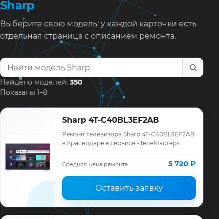
Sharp
Выберите свою модель: у каждой карточки есть
отдельная страница с описанием ремонта.
Найти модель телевизора
Найдено моделей:
350
Показаны 1–8
Sharp 4T-C40BL3EF2AB
Ремонт телевизора Sharp 4T-C40BL3EF2AB
в Краснодаре в сервисе «ТелеМастер»:
диагностика модели Sharp, смета до
ремонта, запчасти и гарантия до 12
5 720 ₽
Средняя цена ремонта
месяцев.
Оставить заявку