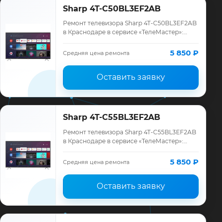
Sharp 4T-C50BL3EF2AB
Ремонт телевизора Sharp 4T-C50BL3EF2AB
в Краснодаре в сервисе «ТелеМастер»:
диагностика модели Sharp, смета до
ремонта, запчасти и гарантия до 12
5 850 ₽
Средняя цена ремонта
месяцев.
Оставить заявку
Sharp 4T-C55BL3EF2AB
Ремонт телевизора Sharp 4T-C55BL3EF2AB
в Краснодаре в сервисе «ТелеМастер»:
диагностика модели Sharp, смета до
ремонта, запчасти и гарантия до 12
5 850 ₽
Средняя цена ремонта
месяцев.
Оставить заявку