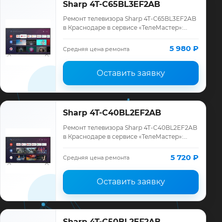
Sharp 4T-C65BL3EF2AB
Ремонт телевизора Sharp 4T-C65BL3EF2AB
в Краснодаре в сервисе «ТелеМастер»:
диагностика модели Sharp, смета до
ремонта, запчасти и гарантия до 12
5 980 ₽
Средняя цена ремонта
месяцев.
Оставить заявку
Sharp 4T-C40BL2EF2AB
Ремонт телевизора Sharp 4T-C40BL2EF2AB
в Краснодаре в сервисе «ТелеМастер»:
диагностика модели Sharp, смета до
ремонта, запчасти и гарантия до 12
5 720 ₽
Средняя цена ремонта
месяцев.
Оставить заявку
Sharp 4T-C50BL2EF2AB