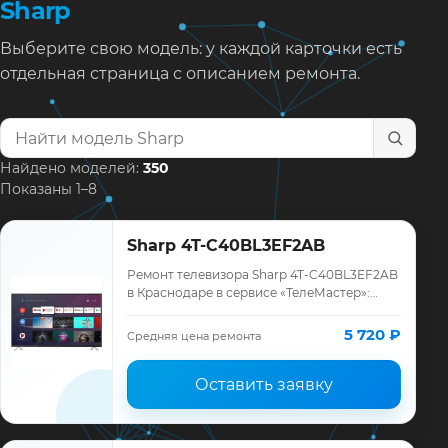
Sharp
Выберите свою модель: у каждой карточки есть
отдельная страница с описанием ремонта.
Найти модель телевизора
Найдено моделей:
350
Показаны 1–8
Sharp 4T-C40BL3EF2AB
Ремонт телевизора Sharp 4T-C40BL3EF2AB
в Краснодаре в сервисе «ТелеМастер»:
диагностика модели Sharp, смета до
ремонта, запчасти и гарантия до 12
5 720 ₽
Средняя цена ремонта
месяцев.
Оставить заявку