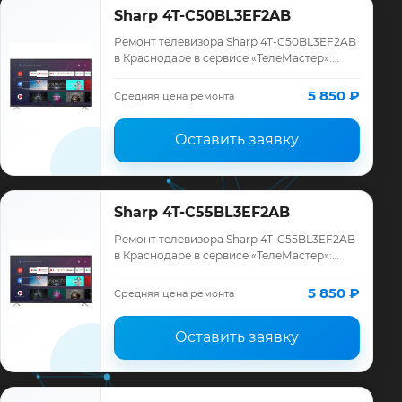
Sharp 4T-C50BL3EF2AB
Ремонт телевизора Sharp 4T-C50BL3EF2AB
в Краснодаре в сервисе «ТелеМастер»:
диагностика модели Sharp, смета до
ремонта, запчасти и гарантия до 12
5 850 ₽
Средняя цена ремонта
месяцев.
Оставить заявку
Sharp 4T-C55BL3EF2AB
Ремонт телевизора Sharp 4T-C55BL3EF2AB
в Краснодаре в сервисе «ТелеМастер»:
диагностика модели Sharp, смета до
ремонта, запчасти и гарантия до 12
5 850 ₽
Средняя цена ремонта
месяцев.
Оставить заявку