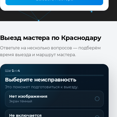
Вызвать мастера
Выезд мастера по Краснодару
Ответьте на несколько вопросов — подберём
время выезда и маршрут мастера.
Шаг
1
из
4
Выберите неисправность
Это поможет подготовиться к выезду.
Нет изображения
Экран тёмный