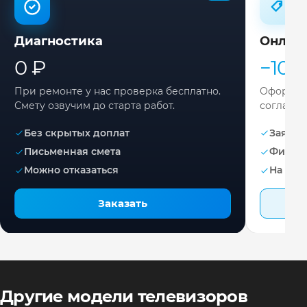
Диагностика
Онлай
0 ₽
−10%
При ремонте у нас проверка бесплатно.
Оформите
Смету озвучим до старта работ.
согласов
Без скрытых доплат
Заявка 
Письменная смета
Фикса
Можно отказаться
На раб
Заказать
Другие модели телевизоров