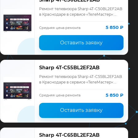
Ремонт телевизора Sharp 4T-C50BL2EF2AB
в Краснодаре в сервисе «ТелеМастер»:
диагностика модели Sharp, смета до
ремонта, запчасти и гарантия до 12
5 850 ₽
Средняя цена ремонта
месяцев.
Оставить заявку
Sharp 4T-C55BL2EF2AB
Ремонт телевизора Sharp 4T-C55BL2EF2AB
в Краснодаре в сервисе «ТелеМастер»:
диагностика модели Sharp, смета до
ремонта, запчасти и гарантия до 12
5 850 ₽
Средняя цена ремонта
месяцев.
Оставить заявку
Sharp 4T-C65BL2EF2AB