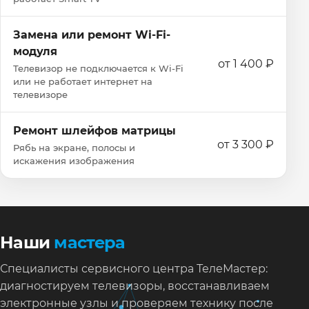
Замена или ремонт Wi‑Fi-
модуля
от 1 400 ₽
Телевизор не подключается к Wi‑Fi
или не работает интернет на
телевизоре
Ремонт шлейфов матрицы
от 3 300 ₽
Рябь на экране, полосы и
искажения изображения
Наши
мастера
Специалисты сервисного центра ТелеМастер:
диагностируем телевизоры, восстанавливаем
электронные узлы и проверяем технику после