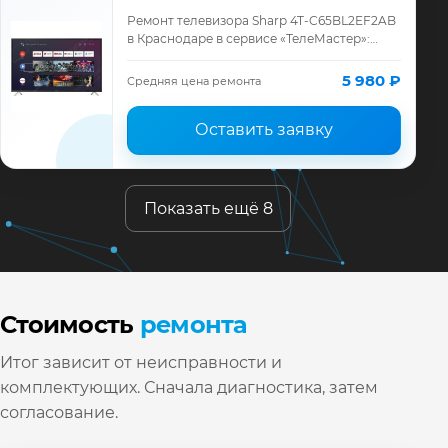
Ремонт телевизора Sharp 4T-C65BL2EF2AB
в Краснодаре в сервисе «ТелеМастер»:
диагностика модели Sharp, смета до
ремонта, запчасти и гарантия до 12
5 980 ₽
Средняя цена ремонта
месяцев.
Оставить заявку
Показать ещё 8
Стоимость
ремонта
Итог зависит от неисправности и
комплектующих. Сначала диагностика, затем
согласование.