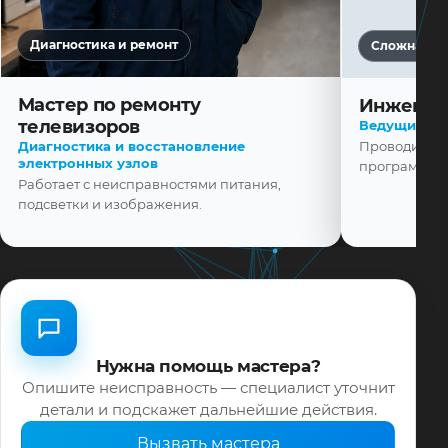
Диагностика и ремонт
Сложная ди
Мастер по ремонту
телевизоров
Инженер
Диагностика и восстановление
Ведущий ма
электронных узлов
Проводит диа
Работает с неисправностями питания,
программной
подсветки и изображения.
Нужна помощь мастера?
Опишите неисправность — специалист уточнит
детали и подскажет дальнейшие действия.