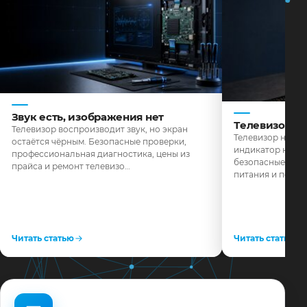
Звук есть, изображения нет
Телевизор н
Телевизор воспроизводит звук, но экран
Телевизор не реа
остаётся чёрным. Безопасные проверки,
индикатор не го
профессиональная диагностика, цены из
безопасные пров
прайса и ремонт телевизо…
питания и поряд
Читать статью
Читать статью