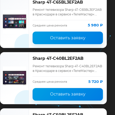
Sharp 4T-C65BL3EF2AB
Ремонт телевизора Sharp 4T-C65BL3EF2AB
в Краснодаре в сервисе «ТелеМастер»:
диагностика модели Sharp, смета до
ремонта, запчасти и гарантия до 12
5 980 ₽
Средняя цена ремонта
месяцев.
Оставить заявку
Sharp 4T-C40BL2EF2AB
Ремонт телевизора Sharp 4T-C40BL2EF2AB
в Краснодаре в сервисе «ТелеМастер»:
диагностика модели Sharp, смета до
ремонта, запчасти и гарантия до 12
5 720 ₽
Средняя цена ремонта
месяцев.
Оставить заявку
Sharp 4T-C50BL2EF2AB