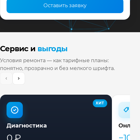
Оставить заявку
Сервис и
выгоды
Условия ремонта — как тарифные планы:
понятно, прозрачно и без мелкого шрифта.
ХИТ
Диагностика
Онлай
0 ₽
−10%