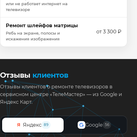
или не работает интернет на
телевизоре
Ремонт шлейфов матрицы
от 3 300 ₽
Рябь на экране, полосы и
искажения изображения
Отзывы
клиентов
Отзывы клиентов о ремонте телевизоров в
сервисном центре «ТелеМастер» — из Google и
Яндекс Карт.
Яндекс
Google
Я
89
56