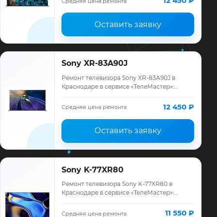
12 450 ₽
Средняя цена ремонта
месяцев.
Оставить заявку
Sony XR-83A90J
Ремонт телевизора Sony XR-83A90J в
Краснодаре в сервисе «ТелеМастер»:
диагностика модели Sony, смета до
ремонта, запчасти и гарантия до 12
12 450 ₽
Средняя цена ремонта
месяцев.
Оставить заявку
Sony K-77XR80
Ремонт телевизора Sony K-77XR80 в
Краснодаре в сервисе «ТелеМастер»:
диагностика модели Sony, смета до
ремонта, запчасти и гарантия до 12
11 550 ₽
Средняя цена ремонта