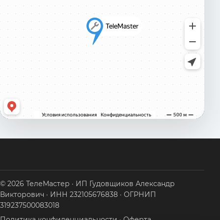
© 2026 ТелеМастер · ИП Гудовщиков Александр
Викторович · ИНН 232105676838 · ОГРНИП
319237500083018
Политика конфиденциальности
·
Оферта