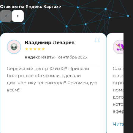
↗
Отзывы на Яндекс Картах
Владимир Лезарев
ВЛ
ВВ
★★★★★
Яндекс Карты
сентябрь 2025
Сервисный центр 10 из10!! Приняли
Слава Бо
быстро, всё объяснили, сделали
отвецтв
диагностику телевизора!! Рекомендую
огромное
всём!!!
помошь 
договор
которые
аферист
в 5 раз
Читать
телефону
адекват