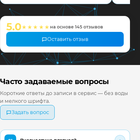
соотвец
мастера
настрои
5.0
★★★★★
на основе 145 отзывов
❤️ Всех 
Оставить отзыв
Часто задаваемые вопросы
Короткие ответы до записи в сервис — без воды
и мелкого шрифта.
Задать вопрос