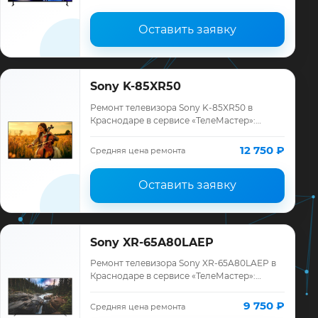
месяцев.
Оставить заявку
Sony K-85XR50
Ремонт телевизора Sony K-85XR50 в
Краснодаре в сервисе «ТелеМастер»:
диагностика модели Sony, смета до
ремонта, запчасти и гарантия до 12
12 750 ₽
Средняя цена ремонта
месяцев.
Оставить заявку
Sony XR-65A80LAEP
Ремонт телевизора Sony XR-65A80LAEP в
Краснодаре в сервисе «ТелеМастер»:
диагностика модели Sony, смета до
ремонта, запчасти и гарантия до 12
9 750 ₽
Средняя цена ремонта
месяцев.