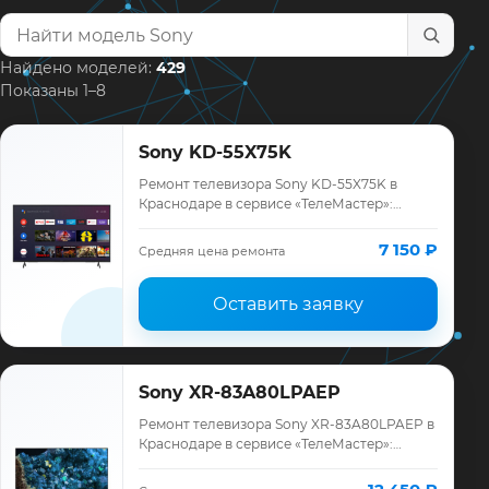
Найти модель телевизора
Найдено моделей:
429
Показаны 1–8
Sony KD-55X75K
Ремонт телевизора Sony KD-55X75K в
Краснодаре в сервисе «ТелеМастер»:
диагностика модели Sony, смета до
ремонта, запчасти и гарантия до 12
7 150 ₽
Средняя цена ремонта
месяцев.
Оставить заявку
Sony XR-83A80LPAEP
Ремонт телевизора Sony XR-83A80LPAEP в
Краснодаре в сервисе «ТелеМастер»:
диагностика модели Sony, смета до
ремонта, запчасти и гарантия до 12