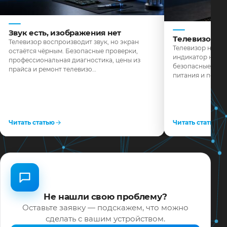
Звук есть, изображения нет
Телевизор н
Телевизор воспроизводит звук, но экран
Телевизор не реа
остаётся чёрным. Безопасные проверки,
индикатор не го
профессиональная диагностика, цены из
безопасные пров
прайса и ремонт телевизо…
питания и поряд
Читать статью
Читать статью
Не нашли свою проблему?
Оставьте заявку — подскажем, что можно
сделать с вашим устройством.