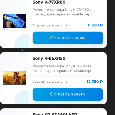
Sony K-77XR80
Ремонт телевизора Sony K-77XR80 в
Краснодаре в сервисе «ТелеМастер»:
диагностика модели Sony, смета до
ремонта, запчасти и гарантия до 12
11 550 ₽
Средняя цена ремонта
месяцев.
Оставить заявку
Sony K-85XR50
Ремонт телевизора Sony K-85XR50 в
Краснодаре в сервисе «ТелеМастер»:
диагностика модели Sony, смета до
ремонта, запчасти и гарантия до 12
12 750 ₽
Средняя цена ремонта
месяцев.
Оставить заявку
Sony XR-65A80LAEP