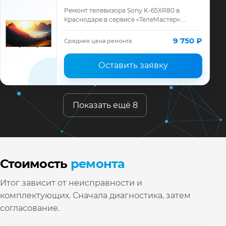
Ремонт телевизора Sony K-65XR80 в
Краснодаре в сервисе «ТелеМастер»:
диагностика модели Sony, смета до
ремонта, запчасти и гарантия до 12
9 750 ₽
Средняя цена ремонта
месяцев.
Оставить заявку
Показать ещё 8
Стоимость
ремонта
Итог зависит от неисправности и
комплектующих. Сначала диагностика, затем
согласование.