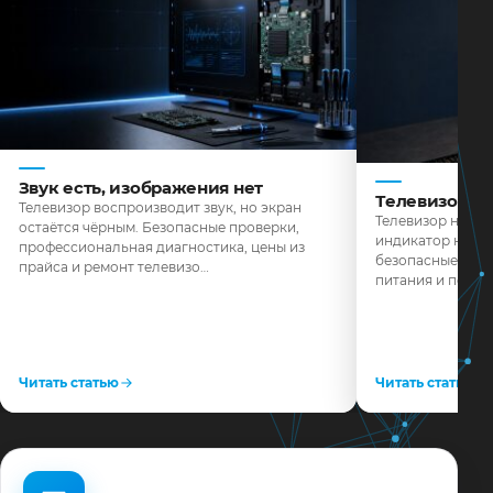
Звук есть, изображения нет
Телевизор н
Телевизор воспроизводит звук, но экран
Телевизор не реа
остаётся чёрным. Безопасные проверки,
индикатор не го
профессиональная диагностика, цены из
безопасные пров
прайса и ремонт телевизо…
питания и поряд
Читать статью
Читать статью