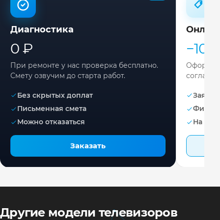
Диагностика
Онлай
0 ₽
−10%
При ремонте у нас проверка бесплатно.
Оформите
Смету озвучим до старта работ.
согласов
Без скрытых доплат
Заявка 
Письменная смета
Фикса
Можно отказаться
На раб
Заказать
Другие модели телевизоров