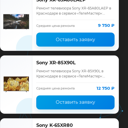
Ремонт телевизора Sony XR-65A80LAEP в
Краснодаре в сервисе «ТелеМастер»:
диагностика модели Sony, смета до
ремонта, запчасти и гарантия до 12
9 750 ₽
Средняя цена ремонта
месяцев.
Оставить заявку
Sony XR-85X90L
Ремонт телевизора Sony XR-85X90L в
Краснодаре в сервисе «ТелеМастер»:
диагностика модели Sony, смета до
ремонта, запчасти и гарантия до 12
12 750 ₽
Средняя цена ремонта
месяцев.
Оставить заявку
Sony K-65XR80