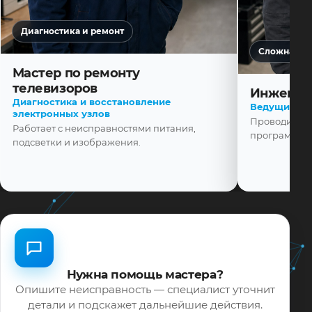
Диагностика и ремонт
Сложная ди
Мастер по ремонту
телевизоров
Инженер
Диагностика и восстановление
Ведущий ма
электронных узлов
Проводит диа
Работает с неисправностями питания,
программной
подсветки и изображения.
Нужна помощь мастера?
Опишите неисправность — специалист уточнит
детали и подскажет дальнейшие действия.