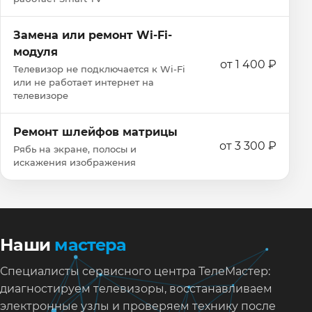
Замена или ремонт Wi‑Fi-
модуля
от 1 400 ₽
Телевизор не подключается к Wi‑Fi
или не работает интернет на
телевизоре
Ремонт шлейфов матрицы
от 3 300 ₽
Рябь на экране, полосы и
искажения изображения
Наши
мастера
Специалисты сервисного центра ТелеМастер:
диагностируем телевизоры, восстанавливаем
электронные узлы и проверяем технику после