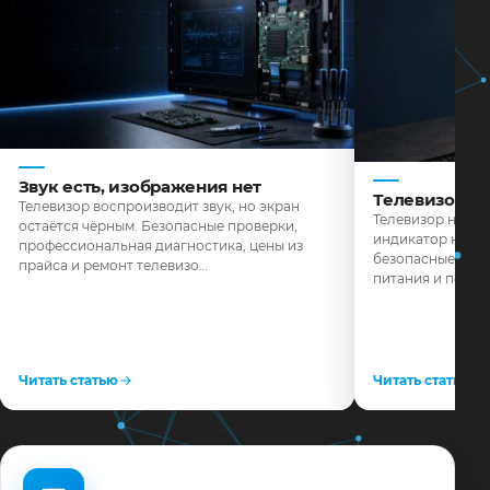
Звук есть, изображения нет
Телевизор н
Телевизор воспроизводит звук, но экран
Телевизор не реа
остаётся чёрным. Безопасные проверки,
индикатор не го
профессиональная диагностика, цены из
безопасные пров
прайса и ремонт телевизо…
питания и поряд
Читать статью
Читать статью