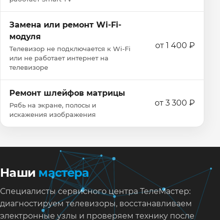
Замена или ремонт Wi‑Fi-
модуля
от 1 400 ₽
Телевизор не подключается к Wi‑Fi
или не работает интернет на
телевизоре
Ремонт шлейфов матрицы
от 3 300 ₽
Рябь на экране, полосы и
искажения изображения
Наши
мастера
Специалисты сервисного центра ТелеМастер:
диагностируем телевизоры, восстанавливаем
электронные узлы и проверяем технику после