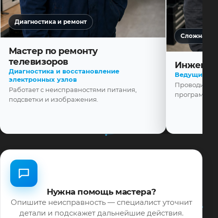
Диагностика и ремонт
Сложная ди
Мастер по ремонту
телевизоров
Инженер
Диагностика и восстановление
Ведущий ма
электронных узлов
Проводит диа
Работает с неисправностями питания,
программной
подсветки и изображения.
Нужна помощь мастера?
Опишите неисправность — специалист уточнит
детали и подскажет дальнейшие действия.