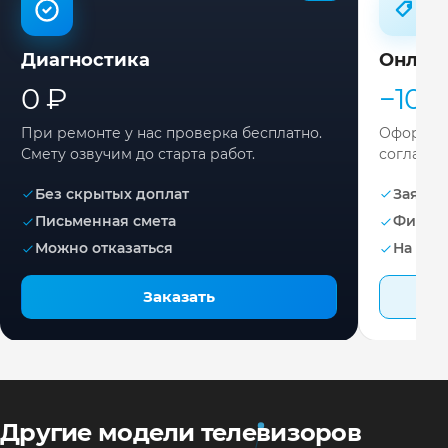
Диагностика
Онлай
0 ₽
−10%
При ремонте у нас проверка бесплатно.
Оформите
Смету озвучим до старта работ.
согласов
Без скрытых доплат
Заявка 
Письменная смета
Фикса
Можно отказаться
На раб
Заказать
Другие модели телевизоров