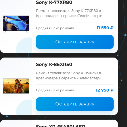
Sony K-77XR80
Ремонт телевизора Sony K-77XR80 в
Краснодаре в сервисе «ТелеМастер»:
диагностика модели Sony, смета до
ремонта, запчасти и гарантия до 12
11 550 ₽
Средняя цена ремонта
месяцев.
Оставить заявку
Sony K-85XR50
Ремонт телевизора Sony K-85XR50 в
Краснодаре в сервисе «ТелеМастер»:
диагностика модели Sony, смета до
ремонта, запчасти и гарантия до 12
12 750 ₽
Средняя цена ремонта
месяцев.
Оставить заявку
Sony XR-65A80LAEP