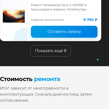
Ремонт телевизора Sony K-65XR80 в
Краснодаре в сервисе «ТелеМастер»:
диагностика модели Sony, смета до
ремонта, запчасти и гарантия до 12
9 750 ₽
Средняя цена ремонта
месяцев.
Оставить заявку
Показать ещё 8
Стоимость
ремонта
Итог зависит от неисправности и
комплектующих. Сначала диагностика, затем
согласование.