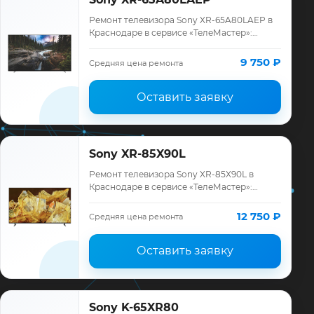
Ремонт телевизора Sony XR-65A80LAEP в
Краснодаре в сервисе «ТелеМастер»:
диагностика модели Sony, смета до
ремонта, запчасти и гарантия до 12
9 750 ₽
Средняя цена ремонта
месяцев.
Оставить заявку
Sony XR-85X90L
Ремонт телевизора Sony XR-85X90L в
Краснодаре в сервисе «ТелеМастер»:
диагностика модели Sony, смета до
ремонта, запчасти и гарантия до 12
12 750 ₽
Средняя цена ремонта
месяцев.
Оставить заявку
Sony K-65XR80