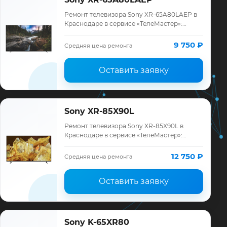
Ремонт телевизора Sony XR-65A80LAEP в
Краснодаре в сервисе «ТелеМастер»:
диагностика модели Sony, смета до
ремонта, запчасти и гарантия до 12
9 750 ₽
Средняя цена ремонта
месяцев.
Оставить заявку
Sony XR-85X90L
Ремонт телевизора Sony XR-85X90L в
Краснодаре в сервисе «ТелеМастер»:
диагностика модели Sony, смета до
ремонта, запчасти и гарантия до 12
12 750 ₽
Средняя цена ремонта
месяцев.
Оставить заявку
Sony K-65XR80