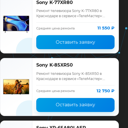
Sony K-77XR80
Ремонт телевизора Sony K-77XR80 в
Краснодаре в сервисе «ТелеМастер»:
диагностика модели Sony, смета до
ремонта, запчасти и гарантия до 12
11 550 ₽
Средняя цена ремонта
месяцев.
Оставить заявку
Sony K-85XR50
Ремонт телевизора Sony K-85XR50 в
Краснодаре в сервисе «ТелеМастер»:
диагностика модели Sony, смета до
ремонта, запчасти и гарантия до 12
12 750 ₽
Средняя цена ремонта
месяцев.
Оставить заявку
Sony XR-65A80LAEP