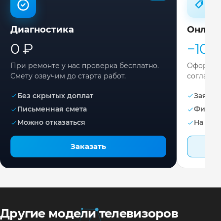
Диагностика
Онлай
0 ₽
−10%
При ремонте у нас проверка бесплатно.
Оформите
Смету озвучим до старта работ.
согласов
Без скрытых доплат
Заявка 
Письменная смета
Фикса
Можно отказаться
На раб
Заказать
Другие модели телевизоров