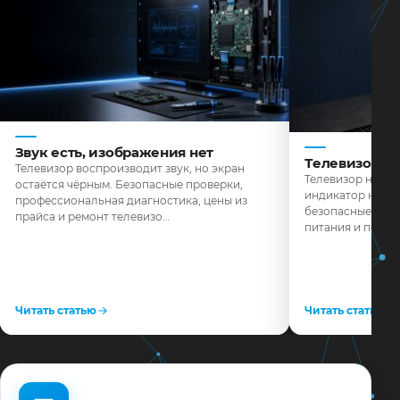
Звук есть, изображения нет
Телевизор н
Телевизор воспроизводит звук, но экран
Телевизор не реа
остаётся чёрным. Безопасные проверки,
индикатор не го
профессиональная диагностика, цены из
безопасные пров
прайса и ремонт телевизо…
питания и поряд
Читать статью
Читать статью