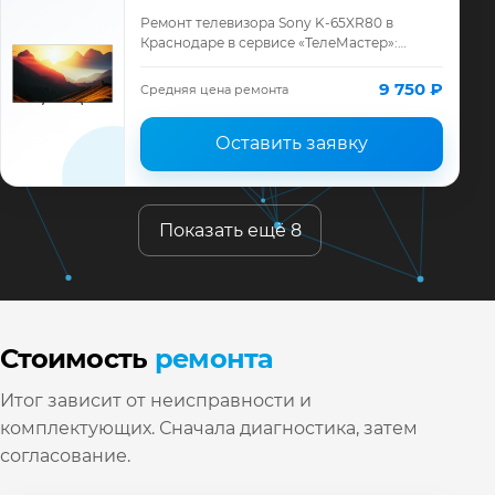
Ремонт телевизора Sony K-65XR80 в
Краснодаре в сервисе «ТелеМастер»:
диагностика модели Sony, смета до
ремонта, запчасти и гарантия до 12
9 750 ₽
Средняя цена ремонта
месяцев.
Оставить заявку
Показать ещё 8
Стоимость
ремонта
Итог зависит от неисправности и
комплектующих. Сначала диагностика, затем
согласование.