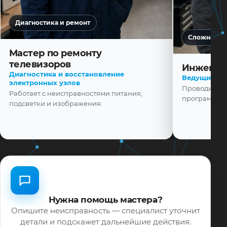
Диагностика и ремонт
Сложная ди
Мастер по ремонту
телевизоров
Инженер
Диагностика и восстановление
Ведущий ма
электронных узлов
Проводит диа
Работает с неисправностями питания,
программной
подсветки и изображения.
Нужна помощь мастера?
Опишите неисправность — специалист уточнит
детали и подскажет дальнейшие действия.