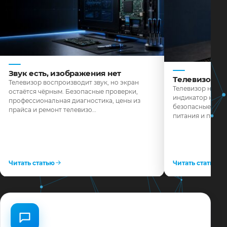
Звук есть, изображения нет
Телевизор н
Телевизор воспроизводит звук, но экран
Телевизор не реа
остаётся чёрным. Безопасные проверки,
индикатор не го
профессиональная диагностика, цены из
безопасные пров
прайса и ремонт телевизо…
питания и поряд
Читать статью
Читать статью