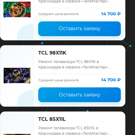
Краснодаре в сервисе «ТелеМастер»:
диагностика модели TCL, смета до
ремонта, запчасти и гарантия до 12
14 700 ₽
Средняя цена ремонта
месяцев.
Оставить заявку
TCL 98X11K
Ремонт телевизора TCL 98X11K в
Краснодаре в сервисе «ТелеМастер»:
диагностика модели TCL, смета до
ремонта, запчасти и гарантия до 12
14 700 ₽
Средняя цена ремонта
месяцев.
Оставить заявку
TCL 85X11L
Ремонт телевизора TCL 85X11L в
Краснодаре в сервисе «ТелеМастер»: