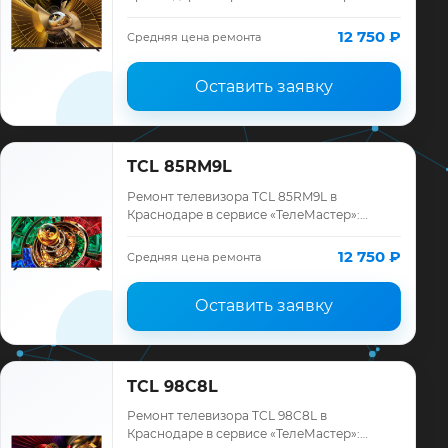
диагностика модели TCL, смета до
ремонта, запчасти и гарантия до 12
12 750 ₽
Средняя цена ремонта
месяцев.
Оставить заявку
TCL 85RM9L
Ремонт телевизора TCL 85RM9L в
Краснодаре в сервисе «ТелеМастер»:
диагностика модели TCL, смета до
ремонта, запчасти и гарантия до 12
12 750 ₽
Средняя цена ремонта
месяцев.
Оставить заявку
TCL 98C8L
Ремонт телевизора TCL 98C8L в
Краснодаре в сервисе «ТелеМастер»: