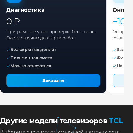
Диагностика
Онлай
0 ₽
−10%
При ремонте у нас проверка бесплатно.
Оформите
Смету озвучим до старта работ.
согласов
Без скрытых доплат
Заявка 
Письменная смета
Фикса
Можно отказаться
На раб
Заказать
Другие модели телевизоров
TCL
Выберите свою модель: у каждой карточки есть