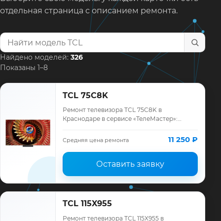
отдельная страница с описанием ремонта.
Найти модель телевизора
Найдено моделей:
326
Показаны 1–8
TCL 75C8K
Ремонт телевизора TCL 75C8K в
Краснодаре в сервисе «ТелеМастер»:
диагностика модели TCL, смета до
ремонта, запчасти и гарантия до 12
11 250 ₽
Средняя цена ремонта
месяцев.
Оставить заявку
TCL 115X955
Ремонт телевизора TCL 115X955 в