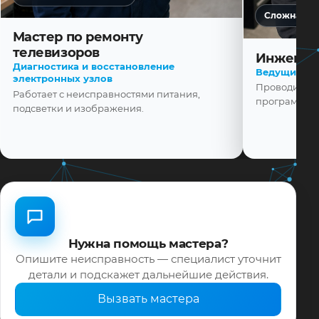
Сложная ди
Мастер по ремонту
телевизоров
Инженер
Диагностика и восстановление
Ведущий ма
электронных узлов
Проводит диа
Работает с неисправностями питания,
программной
подсветки и изображения.
Нужна помощь мастера?
Опишите неисправность — специалист уточнит
детали и подскажет дальнейшие действия.
Вызвать мастера