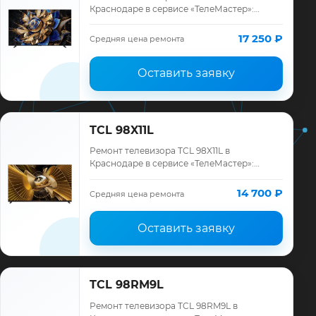
Краснодаре в сервисе «ТелеМастер»:
диагностика модели TCL, смета до
ремонта, запчасти и гарантия до 12
17 250 ₽
Средняя цена ремонта
месяцев.
Оставить заявку
TCL 98X11L
Ремонт телевизора TCL 98X11L в
Краснодаре в сервисе «ТелеМастер»:
диагностика модели TCL, смета до
ремонта, запчасти и гарантия до 12
14 700 ₽
Средняя цена ремонта
месяцев.
Оставить заявку
TCL 98RM9L
Ремонт телевизора TCL 98RM9L в