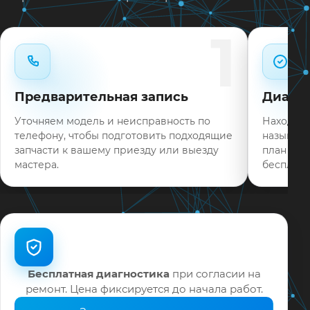
Типовые неисправности при наличии деталей
1
часто устраняем в день обращения.
Нужен ремонт TCL 43S325 в Краснодаре?
Оставьте заявку или позвоните: укажите
Предварительная запись
Диагно
симптомы — подскажем ориентир по сроку и
запишем на диагностику в мастерской или с
Уточняем модель и неисправность по
Находим 
выездом на дом.
телефону, чтобы подготовить подходящие
называем
запчасти к вашему приезду или выезду
план раб
На выполненные работы выдаём документы и
мастера.
бесплатн
гарантию до 12 месяцев.
Бесплатная диагностика
при согласии на
ремонт. Цена фиксируется до начала работ.