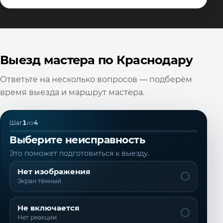
Выезд мастера по Краснодару
Ответьте на несколько вопросов — подберём
время выезда и маршрут мастера.
Шаг
1
из
4
Выберите неисправность
Это поможет подготовиться к выезду.
Нет изображения
Экран тёмный
Не включается
Нет реакции