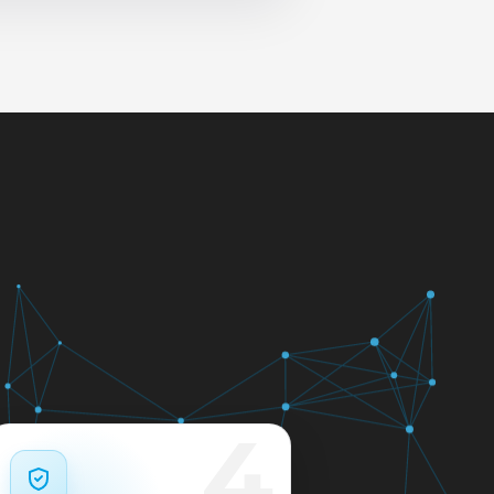
 и сеть перед выдачей.
яем в день обращения.
кажем ориентир по сроку и
м.
12 месяцев.
4