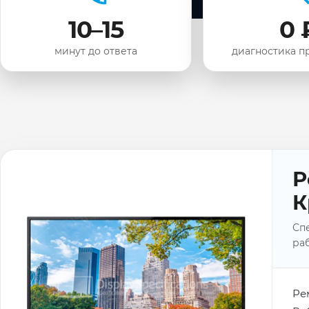
10–15
0 
минут до ответа
диагностика п
Р
К
Спе
раб
Ре