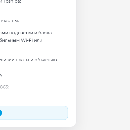
 Toshiba:
пчастям.
мами подсветки и блока
бильным Wi-Fi или
евизии платы и объясняют
у.
863: