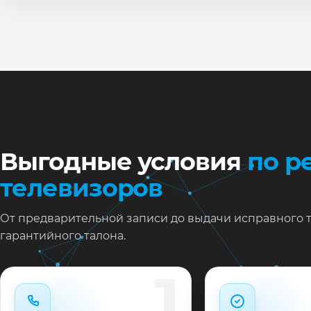
По
Ти
Ну
Ос
за
На
Выгодные условия
по р
телевизоров
От предварительной записи до выдачи исправного 
гарантийного талона.
1