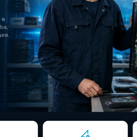
 в
ba,
цев.