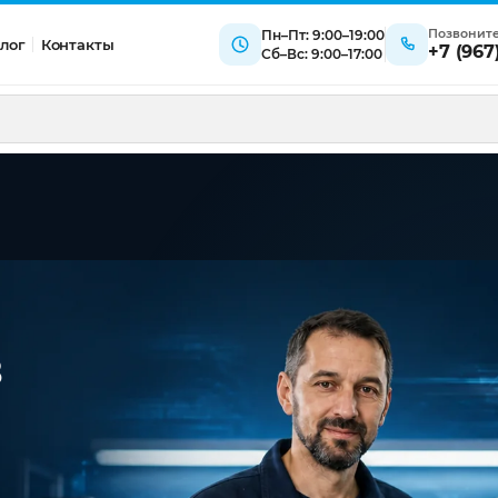
Позвонит
Пн–Пт: 9:00–19:00
лог
Контакты
+7 (967
Сб–Вс: 9:00–17:00
в