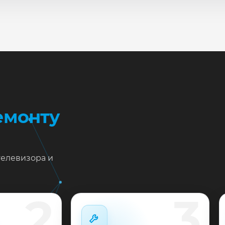
сле ремонта мастер проверяет изображение, звук, порты
повые неисправности при наличии деталей часто устран
жен ремонт Toshiba 43L3863 в Краснодаре?
тавьте заявку или позвоните: укажите симптомы — подс
пишем на диагностику в мастерской или с выездом на до
 выполненные работы выдаём документы и гарантию до 
емонту
телевизора и
2
3