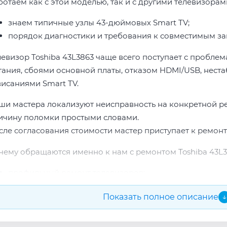
ботаем как с этой моделью, так и с другими телевизорами
знаем типичные узлы 43-дюймовых Smart TV;
порядок диагностики и требования к совместимым за
левизор Toshiba 43L3863 чаще всего поступает с пробле
тания, сбоями основной платы, отказом HDMI/USB, неста
висаниями Smart TV.
ши мастера локализуют неисправность на конкретной р
ичину поломки простыми словами.
сле согласования стоимости мастер приступает к ремонт
чему обращаются именно к нам с ремонтом Toshiba 43L3
профильный ремонт телевизоров;
опыт по бренду Toshiba;
Показать полное описание
↓
прозрачная смета до начала работ;
подбор проверенных комплектующих.