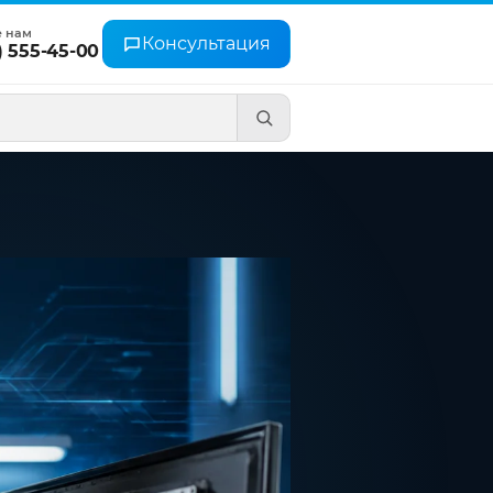
е нам
Консультация
) 555-45-00