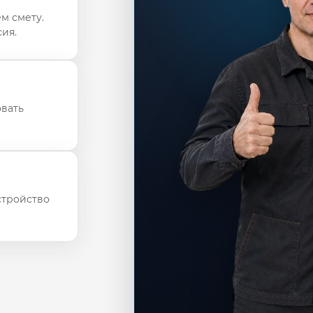
м смету.
ия.
овать
стройство