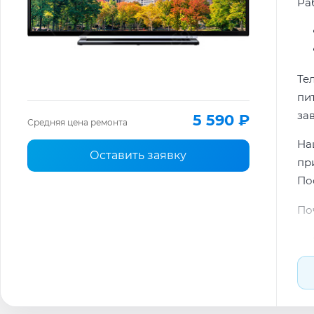
Ра
Те
пи
за
5 590 ₽
Средняя цена ремонта
На
Оставить заявку
пр
По
По