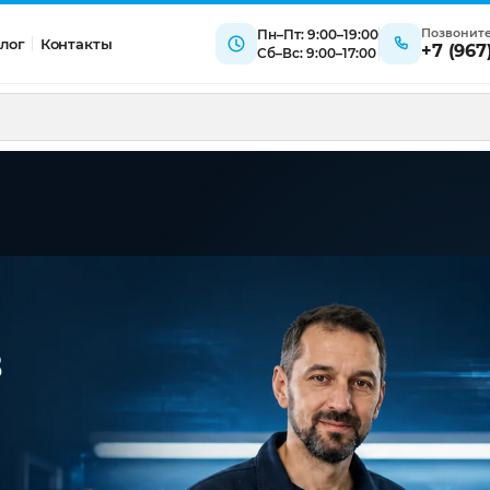
Позвонит
Пн–Пт: 9:00–19:00
лог
Контакты
+7 (967
Сб–Вс: 9:00–17:00
в