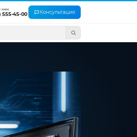
е нам
Консультация
) 555-45-00