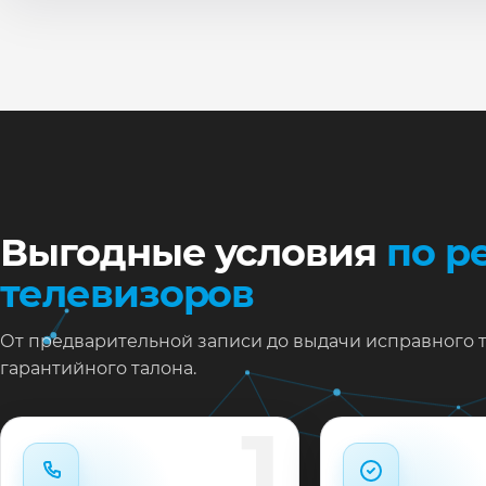
По
Ти
Ну
Ос
за
На
Выгодные условия
по р
телевизоров
От предварительной записи до выдачи исправного 
гарантийного талона.
1