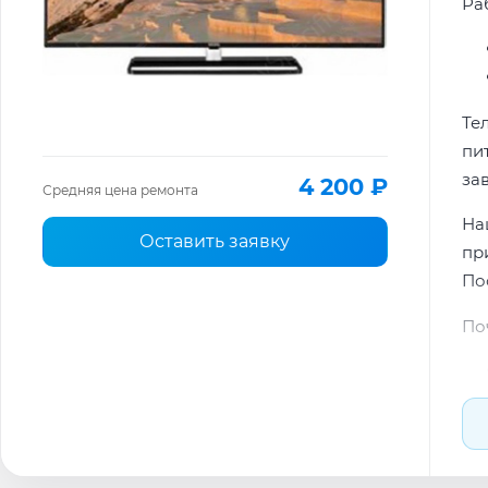
Ра
Те
пи
за
4 200 ₽
Средняя цена ремонта
На
Оставить заявку
пр
По
По