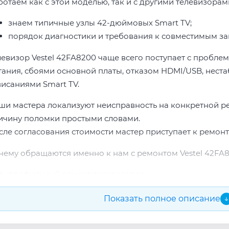
ботаем как с этой моделью, так и с другими телевизорами
знаем типичные узлы 42-дюймовых Smart TV;
порядок диагностики и требования к совместимым за
левизор Vestel 42FA8200 чаще всего поступает с пробле
тания, сбоями основной платы, отказом HDMI/USB, неста
висаниями Smart TV.
ши мастера локализуют неисправность на конкретной р
ичину поломки простыми словами.
сле согласования стоимости мастер приступает к ремонт
чему обращаются именно к нам с ремонтом Vestel 42FA8
профильный ремонт телевизоров;
опыт по бренду Vestel;
Показать полное описание
↓
прозрачная смета до начала работ;
подбор проверенных комплектующих.