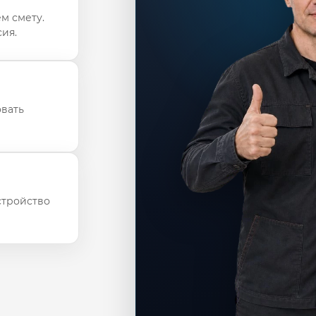
м смету.
ия.
овать
стройство