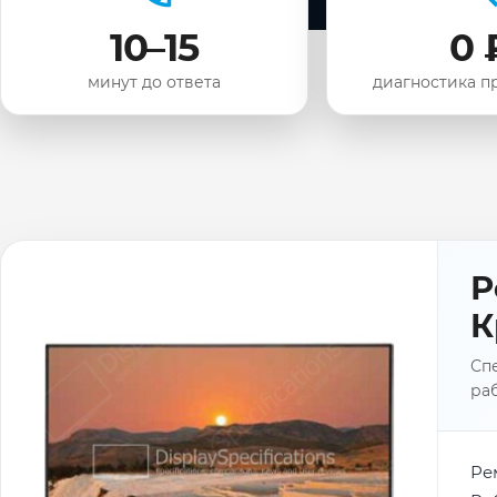
10–15
0 
минут до ответа
диагностика п
Р
К
Спе
раб
Ре