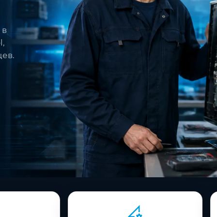
 в
l,
цев.