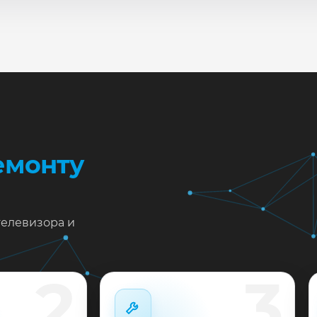
сле ремонта мастер проверяет изображение, звук, порты
повые неисправности при наличии деталей часто устран
жен ремонт Vestel 42FA8200 в Краснодаре?
тавьте заявку или позвоните: укажите симптомы — подс
пишем на диагностику в мастерской или с выездом на до
 выполненные работы выдаём документы и гарантию до 
емонту
телевизора и
2
3