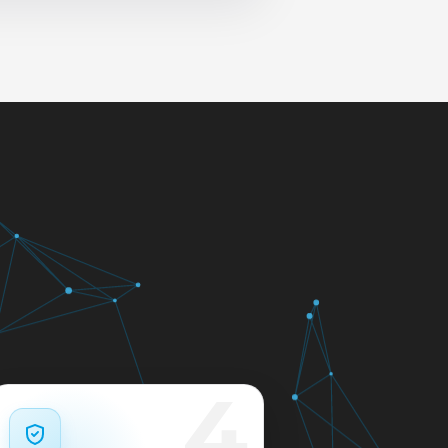
 и сеть перед выдачей.
яем в день обращения.
кажем ориентир по сроку и
м.
12 месяцев.
4