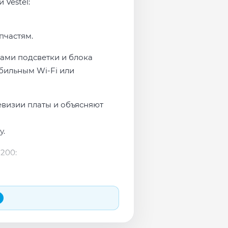
 Vestel:
пчастям.
мами подсветки и блока
бильным Wi-Fi или
евизии платы и объясняют
у.
200: