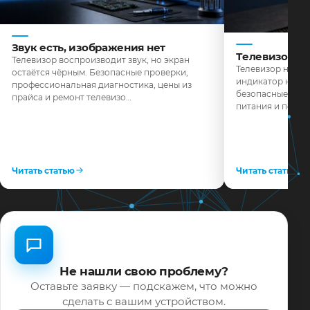
Звук есть, изображения нет
Телевизор н
Телевизор воспроизводит звук, но экран
Телевизор не реа
остаётся чёрным. Безопасные проверки,
индикатор не го
профессиональная диагностика, цены из
безопасные пров
прайса и ремонт телевизо…
питания и поряд
Читать статью
Читать статью
Не нашли свою проблему?
Оставьте заявку — подскажем, что можно
сделать с вашим устройством.