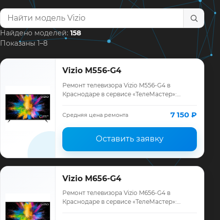
Найти модель телевизора
Найдено моделей:
158
Показаны 1–8
Vizio M556-G4
Ремонт телевизора Vizio M556-G4 в
Краснодаре в сервисе «ТелеМастер»:
диагностика модели Vizio, смета до
ремонта, запчасти и гарантия до 12
7 150 ₽
Средняя цена ремонта
месяцев.
Оставить заявку
Vizio M656-G4
Ремонт телевизора Vizio M656-G4 в
Краснодаре в сервисе «ТелеМастер»:
диагностика модели Vizio, смета до
ремонта, запчасти и гарантия до 12