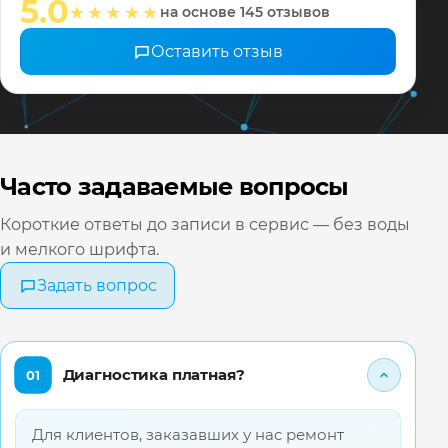
5.0
★★★★★
на основе 145 отзывов
❤️ Всех 
Оставить отзыв
Часто задаваемые вопросы
Короткие ответы до записи в сервис — без воды
и мелкого шрифта.
Задать вопрос
Диагностика платная?
01
Для клиентов, заказавших у нас ремонт