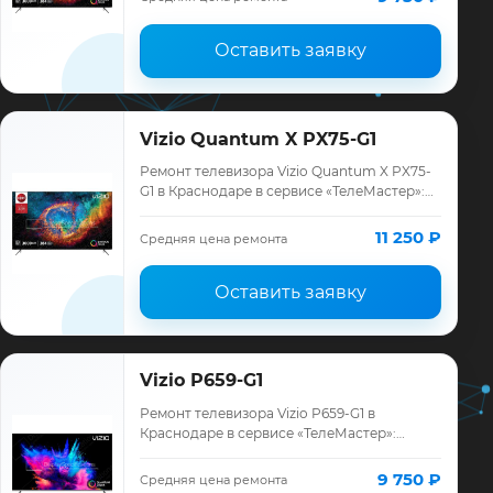
Оставить заявку
Vizio Quantum X PX75-G1
Ремонт телевизора Vizio Quantum X PX75-
G1 в Краснодаре в сервисе «ТелеМастер»:
диагностика модели Vizio, смета до
ремонта, запчасти и гарантия до 12 месяц…
11 250 ₽
Средняя цена ремонта
Оставить заявку
Vizio P659-G1
Ремонт телевизора Vizio P659-G1 в
Краснодаре в сервисе «ТелеМастер»:
диагностика модели Vizio, смета до
ремонта, запчасти и гарантия до 12
9 750 ₽
Средняя цена ремонта
месяцев.