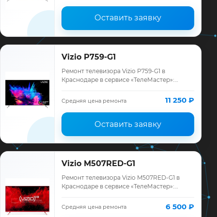
Оставить заявку
Vizio P759-G1
Ремонт телевизора Vizio P759-G1 в
Краснодаре в сервисе «ТелеМастер»:
диагностика модели Vizio, смета до
ремонта, запчасти и гарантия до 12
11 250 ₽
Средняя цена ремонта
месяцев.
Оставить заявку
Vizio M507RED-G1
Ремонт телевизора Vizio M507RED-G1 в
Краснодаре в сервисе «ТелеМастер»:
диагностика модели Vizio, смета до
ремонта, запчасти и гарантия до 12
6 500 ₽
Средняя цена ремонта
месяцев.