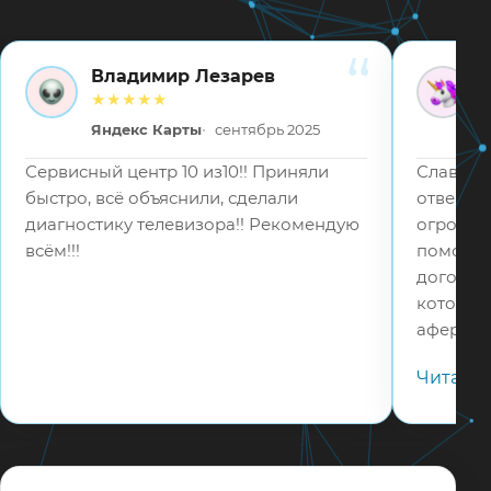
Владимир Лезарев
ВЛ
ВВ
★★★★★
Яндекс Карты
сентябрь 2025
Сервисный центр 10 из10!! Приняли
Слава Бо
быстро, всё объяснили, сделали
отвецтв
диагностику телевизора!! Рекомендую
огромное
всём!!!
помошь 
договор
которые
аферист
в 5 раз
Читать
телефону
адекват
соотвец
мастера
настрои