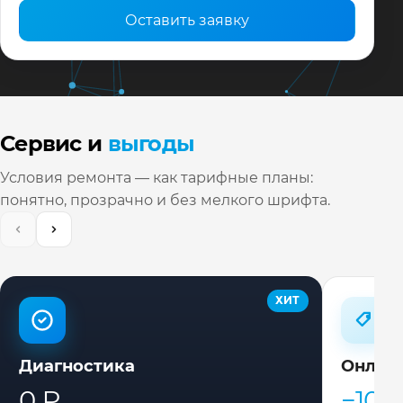
Оставить заявку
Сервис и
выгоды
Условия ремонта — как тарифные планы:
понятно, прозрачно и без мелкого шрифта.
ХИТ
Диагностика
Онлай
0 ₽
−10%