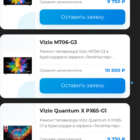
9 750 ₽
Средняя цена ремонта
месяцев.
Оставить заявку
Vizio M706-G3
Ремонт телевизора Vizio M706-G3 в
Краснодаре в сервисе «ТелеМастер»:
диагностика модели Vizio, смета до
ремонта, запчасти и гарантия до 12
10 500 ₽
Средняя цена ремонта
месяцев.
Оставить заявку
Vizio Quantum X PX65-G1
Ремонт телевизора Vizio Quantum X PX65-
G1 в Краснодаре в сервисе «ТелеМастер»:
диагностика модели Vizio, смета до
ремонта, запчасти и гарантия до 12 месяц…
9 750 ₽
Средняя цена ремонта