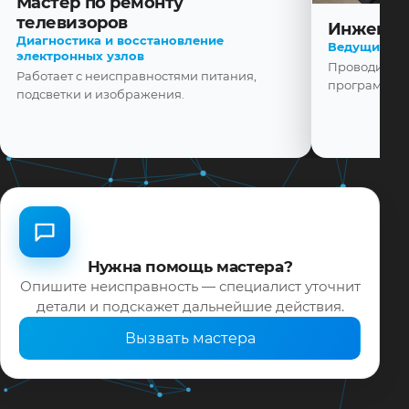
Мастер по ремонту
телевизоров
Инженер
Диагностика и восстановление
Ведущий ма
электронных узлов
Проводит диа
Работает с неисправностями питания,
программной
подсветки и изображения.
Нужна помощь мастера?
Опишите неисправность — специалист уточнит
детали и подскажет дальнейшие действия.
Вызвать мастера