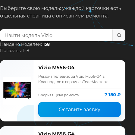
Выберите свою модель: у каждой карточки есть
отдельная страница с описанием ремонта.
Найти модель телевизора
Найдено моделей:
158
Показаны 1–8
Vizio M556-G4
Ремонт телевизора Vizio M556-G4 в
Краснодаре в сервисе «ТелеМастер»:
диагностика модели Vizio, смета до
ремонта, запчасти и гарантия до 12
7 150 ₽
Средняя цена ремонта
месяцев.
Оставить заявку
Vizio M656-G4