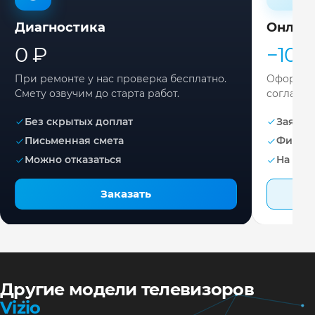
Диагностика
Онлай
0 ₽
−10%
При ремонте у нас проверка бесплатно.
Оформите
Смету озвучим до старта работ.
согласов
Без скрытых доплат
Заявка 
Письменная смета
Фикса
Можно отказаться
На раб
Заказать
Другие модели телевизоров
Vizio