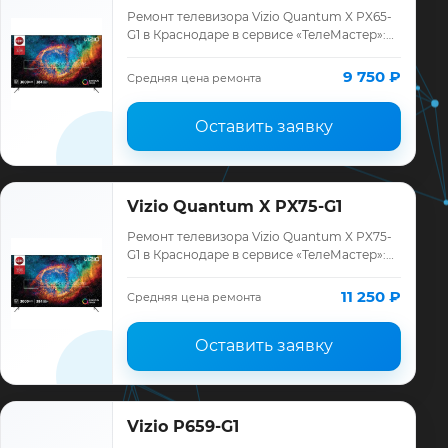
Ремонт телевизора Vizio Quantum X PX65-
G1 в Краснодаре в сервисе «ТелеМастер»:
диагностика модели Vizio, смета до
ремонта, запчасти и гарантия до 12 месяц…
9 750 ₽
Средняя цена ремонта
Оставить заявку
Vizio Quantum X PX75-G1
Ремонт телевизора Vizio Quantum X PX75-
G1 в Краснодаре в сервисе «ТелеМастер»:
диагностика модели Vizio, смета до
ремонта, запчасти и гарантия до 12 месяц…
11 250 ₽
Средняя цена ремонта
Оставить заявку
Vizio P659-G1