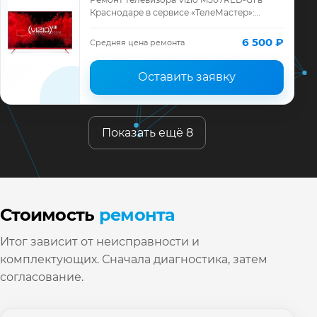
Краснодаре в сервисе «ТелеМастер»:
диагностика модели Vizio, смета до
ремонта, запчасти и гарантия до 12
6 500 ₽
Средняя цена ремонта
месяцев.
Оставить заявку
Показать ещё 8
Стоимость
ремонта
Итог зависит от неисправности и
комплектующих. Сначала диагностика, затем
согласование.