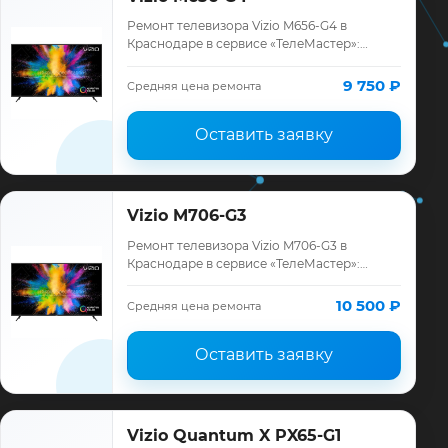
Ремонт телевизора Vizio M656-G4 в
Краснодаре в сервисе «ТелеМастер»:
диагностика модели Vizio, смета до
ремонта, запчасти и гарантия до 12
9 750 ₽
Средняя цена ремонта
месяцев.
Оставить заявку
Vizio M706-G3
Ремонт телевизора Vizio M706-G3 в
Краснодаре в сервисе «ТелеМастер»:
диагностика модели Vizio, смета до
ремонта, запчасти и гарантия до 12
10 500 ₽
Средняя цена ремонта
месяцев.
Оставить заявку
Vizio Quantum X PX65-G1