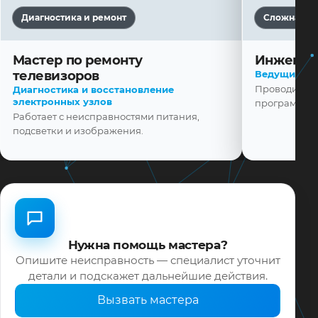
Диагностика и ремонт
Сложная ди
Мастер по ремонту
Инженер
телевизоров
Ведущий ма
Проводит диа
Диагностика и восстановление
электронных узлов
программной
Работает с неисправностями питания,
подсветки и изображения.
Нужна помощь мастера?
Опишите неисправность — специалист уточнит
детали и подскажет дальнейшие действия.
Вызвать мастера