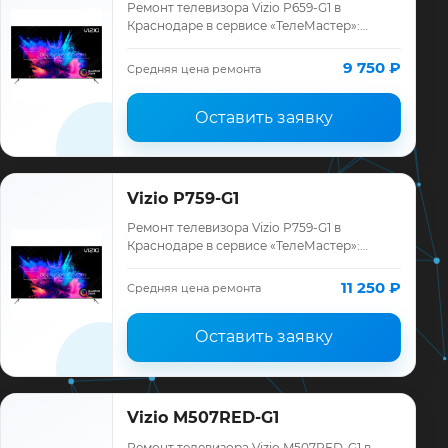
Ремонт телевизора Vizio P659-G1 в
Краснодаре в сервисе «ТелеМастер»:
диагностика модели Vizio, смета до
ремонта, запчасти и гарантия до 12
9 750 ₽
Средняя цена ремонта
месяцев.
Оставить заявку
Vizio P759-G1
Ремонт телевизора Vizio P759-G1 в
Краснодаре в сервисе «ТелеМастер»:
диагностика модели Vizio, смета до
ремонта, запчасти и гарантия до 12
11 250 ₽
Средняя цена ремонта
месяцев.
Оставить заявку
Vizio M507RED-G1
Ремонт телевизора Vizio M507RED-G1 в