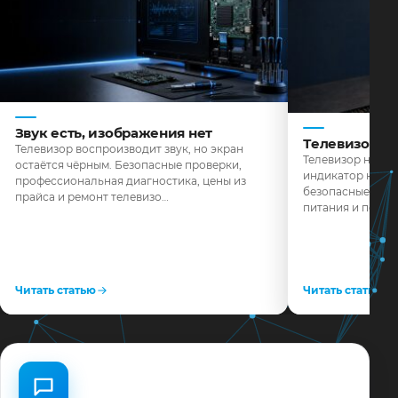
Звук есть, изображения нет
Телевизор н
Телевизор воспроизводит звук, но экран
Телевизор не реа
остаётся чёрным. Безопасные проверки,
индикатор не го
профессиональная диагностика, цены из
безопасные пров
прайса и ремонт телевизо…
питания и поряд
Читать статью
Читать статью