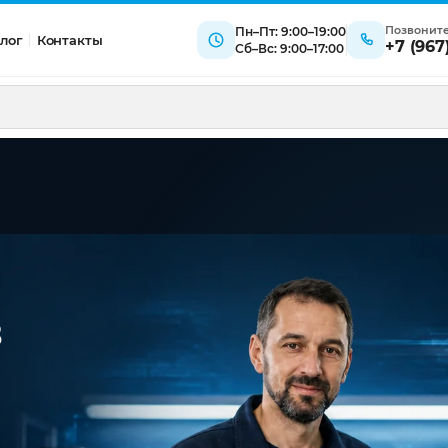
Позвонит
Пн–Пт: 9:00–19:00
лог
Контакты
+7 (967
Сб–Вс: 9:00–17:00
в