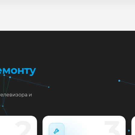
сле ремонта мастер проверяет изображение, звук, порты
повые неисправности при наличии деталей часто устран
жен ремонт Vizio M321i-A2 в Краснодаре?
тавьте заявку или позвоните: укажите симптомы — подс
пишем на диагностику в мастерской или с выездом на до
 выполненные работы выдаём документы и гарантию до 
емонту
телевизора и
2
3