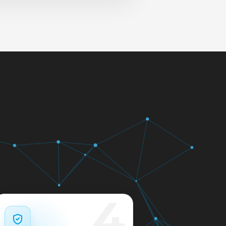
 и сеть перед выдачей.
яем в день обращения.
кажем ориентир по сроку и
м.
12 месяцев.
4