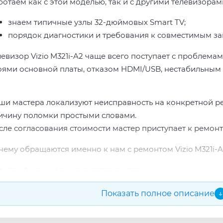
отаем как с этой моделью, так и с другими телевизорами
знаем типичные узлы 32-дюймовых Smart TV;
порядок диагностики и требования к совместимым за
левизор Vizio M321i-A2 чаще всего поступает с проблема
оями основной платы, отказом HDMI/USB, нестабильным 
ши мастера локализуют неисправность на конкретной р
ичину поломки простыми словами.
сле согласования стоимости мастер приступает к ремонт
чему обращаются именно к нам с ремонтом Vizio M321i-A
профильный ремонт телевизоров;
опыт по бренду Vizio;
Показать полное описание
↓
прозрачная смета до начала работ;
подбор проверенных комплектующих.