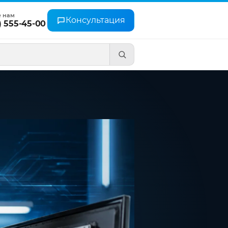
е нам
Консультация
) 555-45-00