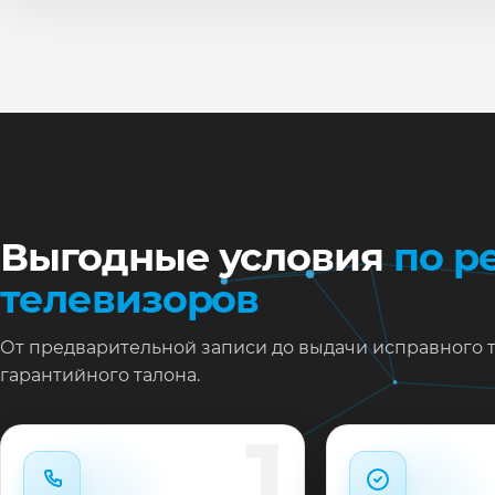
По
Ти
Ну
Ос
за
На
Выгодные условия
по р
телевизоров
От предварительной записи до выдачи исправного 
гарантийного талона.
1