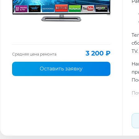
Раб
Те
сб
TV.
3 200 ₽
Средняя цена ремонта
На
Оставить заявку
пр
По
По