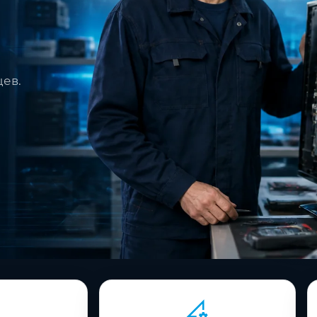
,
цев.