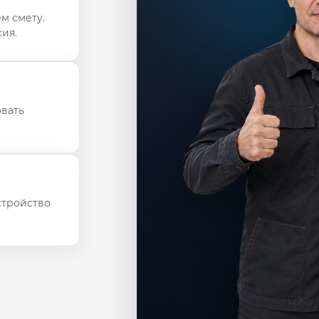
м смету.
ия.
овать
стройство