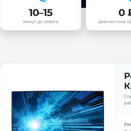
10–15
0 
минут до ответа
диагностика п
Р
К
Спе
раб
Ре