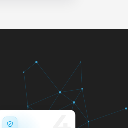
 и сеть перед выдачей.
яем в день обращения.
кажем ориентир по сроку и
м.
12 месяцев.
4