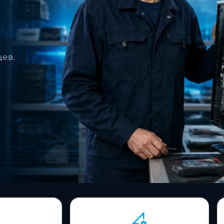
,
цев.