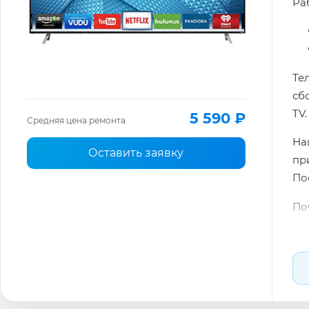
Раб
Те
сб
TV.
5 590 ₽
Средняя цена ремонта
На
Оставить заявку
пр
По
По