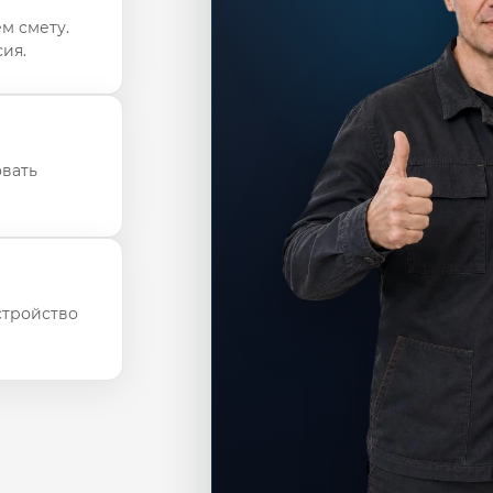
м смету.
ия.
овать
стройство