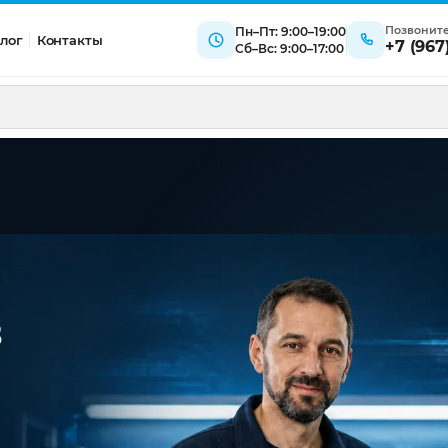
Позвонит
Пн–Пт: 9:00–19:00
лог
Контакты
+7 (967
Сб–Вс: 9:00–17:00
в