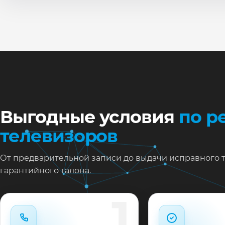
По
Ти
Ну
Ос
за
На
Выгодные условия
по р
телевизоров
От предварительной записи до выдачи исправного 
гарантийного талона.
1