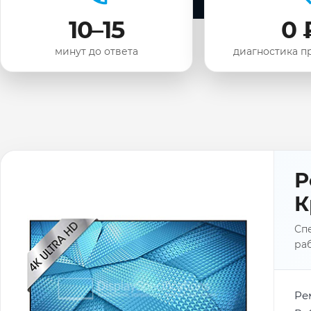
10–15
0 
минут до ответа
диагностика п
Р
К
Спе
раб
Ре