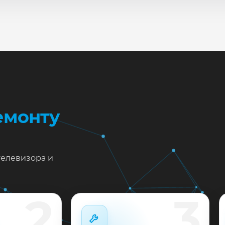
сле ремонта мастер проверяет изображение, звук, порты
повые неисправности при наличии деталей часто устран
жен ремонт Vizio M43-C1 в Краснодаре?
тавьте заявку или позвоните: укажите симптомы — подс
пишем на диагностику в мастерской или с выездом на до
 выполненные работы выдаём документы и гарантию до 
емонту
телевизора и
2
3