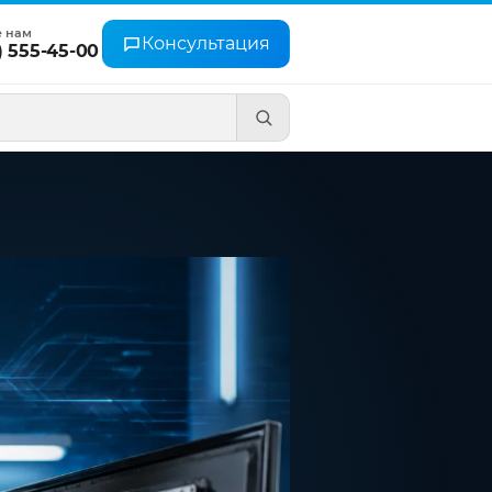
е нам
Консультация
) 555-45-00