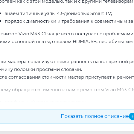
отаем как с этой моделью, так и с другими телевизорами
знаем типичные узлы 43-дюймовых Smart TV;
порядок диагностики и требования к совместимым за
левизор Vizio M43-C1 чаще всего поступает с проблемами
оями основной платы, отказом HDMI/USB, нестабильным 
ши мастера локализуют неисправность на конкретной р
ичину поломки простыми словами.
сле согласования стоимости мастер приступает к ремонт
чему обращаются именно к нам с ремонтом Vizio M43-C1:
профильный ремонт телевизоров;
опыт по бренду Vizio;
Показать полное описание
↓
прозрачная смета до начала работ;
подбор проверенных комплектующих.