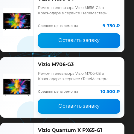
Ремонт телевизора Vizio M656-G4 в
Краснодаре в сервисе «ТелеМастер»:
диагностика модели Vizio, смета до
ремонта, запчасти и гарантия до 12
9 750 ₽
Средняя цена ремонта
месяцев.
Оставить заявку
Vizio M706-G3
Ремонт телевизора Vizio M706-G3 в
Краснодаре в сервисе «ТелеМастер»:
диагностика модели Vizio, смета до
ремонта, запчасти и гарантия до 12
10 500 ₽
Средняя цена ремонта
месяцев.
Оставить заявку
Vizio Quantum X PX65-G1