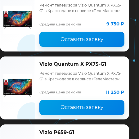
Ремонт телевизора Vizio Quantum X PX65-
G1 в Краснодаре в сервисе «ТелеМастер»:
диагностика модели Vizio, смета до
ремонта, запчасти и гарантия до 12 месяц…
9 750 ₽
Средняя цена ремонта
Оставить заявку
Vizio Quantum X PX75-G1
Ремонт телевизора Vizio Quantum X PX75-
G1 в Краснодаре в сервисе «ТелеМастер»:
диагностика модели Vizio, смета до
ремонта, запчасти и гарантия до 12 месяц…
11 250 ₽
Средняя цена ремонта
Оставить заявку
Vizio P659-G1