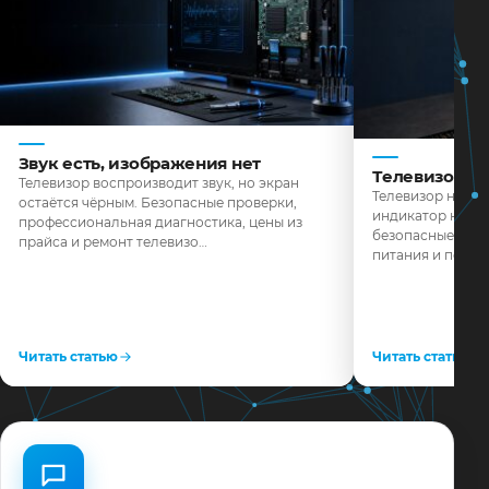
Звук есть, изображения нет
Телевизор н
Телевизор воспроизводит звук, но экран
Телевизор не реа
остаётся чёрным. Безопасные проверки,
индикатор не го
профессиональная диагностика, цены из
безопасные пров
прайса и ремонт телевизо…
питания и поряд
Читать статью
Читать статью