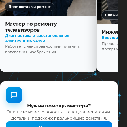
Диагностика и ремонт
Сложная ди
Мастер по ремонту
телевизоров
Инженер
Диагностика и восстановление
Ведущий ма
электронных узлов
Проводит диа
Работает с неисправностями питания,
программной
подсветки и изображения.
Нужна помощь мастера?
Опишите неисправность — специалист уточнит
детали и подскажет дальнейшие действия.