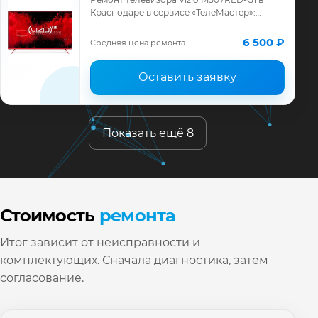
Краснодаре в сервисе «ТелеМастер»:
диагностика модели Vizio, смета до
ремонта, запчасти и гарантия до 12
6 500 ₽
Средняя цена ремонта
месяцев.
Оставить заявку
Показать ещё 8
Стоимость
ремонта
Итог зависит от неисправности и
комплектующих. Сначала диагностика, затем
согласование.