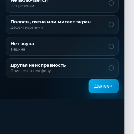
Не включается
Нет реакции
Полосы, пятна или мигает экран
Дефект картинки
Нет звука
Тишина
Другая неисправность
Опишем по телефону
Далее
→