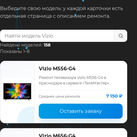
Выберите свою модель: у каждой карточки есть
отдельная страница с описанием ремонта.
Найти модель телевизора
Найдено моделей:
158
Показаны 1–8
Vizio M556-G4
Ремонт телевизора Vizio M556-G4 в
Краснодаре в сервисе «ТелеМастер»:
диагностика модели Vizio, смета до
ремонта, запчасти и гарантия до 12
7 150 ₽
Средняя цена ремонта
месяцев.
Оставить заявку
Vizio M656-G4