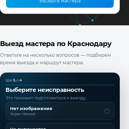
Вызвать мастера
Выезд мастера по Краснодару
Ответьте на несколько вопросов — подберём
время выезда и маршрут мастера.
Шаг
1
из
4
Выберите неисправность
Это поможет подготовиться к выезду.
Нет изображения
Экран тёмный