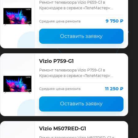
Ремонт телевизора Vizio P659-G1 в
Краснодаре в сервисе «ТелеМастер»:
диагностика модели Vizio, смета до
ремонта, запчасти и гарантия до 12
9 750 ₽
Средняя цена ремонта
месяцев.
Оставить заявку
Vizio P759-G1
Ремонт телевизора Vizio P759-G1 в
Краснодаре в сервисе «ТелеМастер»:
диагностика модели Vizio, смета до
ремонта, запчасти и гарантия до 12
11 250 ₽
Средняя цена ремонта
месяцев.
Оставить заявку
Vizio M507RED-G1
Ремонт телевизора Vizio M507RED-G1 в