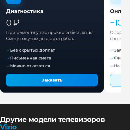
Диагностика
Онлай
0 ₽
−10%
При ремонте у нас проверка бесплатно.
Оформите
Смету озвучим до старта работ.
согласов
Без скрытых доплат
Заявка 
Письменная смета
Фикса
Можно отказаться
На раб
Заказать
Другие модели телевизоров
Vizio